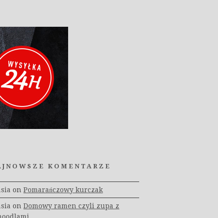
AJNOWSZE KOMENTARZE
asia
on
Pomarańczowy kurczak
asia
on
Domowy ramen czyli zupa z
noodlami