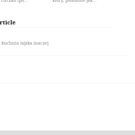
i chrzan (po…
który, podobnie jak…
rticle
 kuchnia tajska inaczej