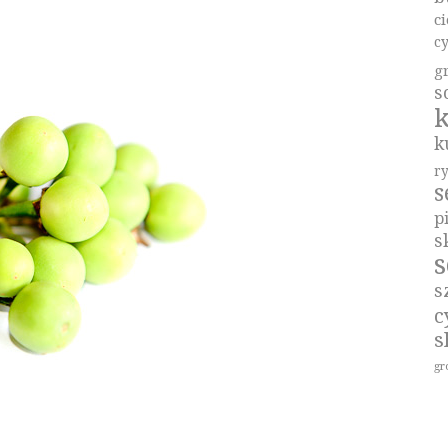
c
c
g
s
k
k
r
p
s
s
s
c
s
gr