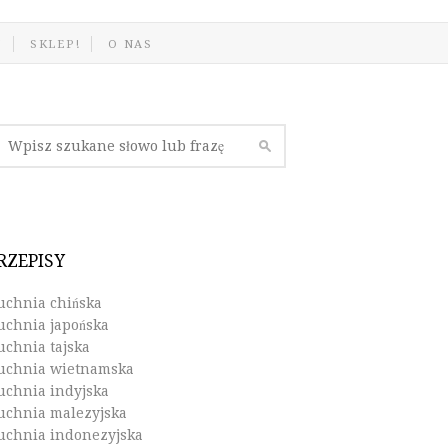
J
SKLEP!
O NAS
RZEPISY
uchnia chińska
uchnia japońska
uchnia tajska
uchnia wietnamska
uchnia indyjska
uchnia malezyjska
uchnia indonezyjska