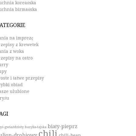
uchnia koreańska
uchnia birmańska
ATEGORIE
ania na imprezę
rzepisy z krewetek
ania z woka
rzepisy na ostro
urry
upy
oste i łatwe przepisy
zybki obiad
asze ulubione
 ryżu
AGI
biały-pieprz
yż-gwiaździsty
bazylia-tajska
chili
ulion-drobiowy
chili-bean