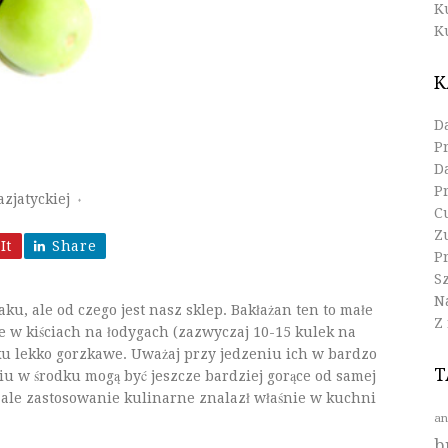
K
K
K
D
P
D
P
zjatyckiej
♦
C
Z
It
Share
Pr
S
N
, ale od czego jest nasz sklep. Bakłażan ten to małe
Z
e w kiściach na łodygach (zazwyczaj 10-15 kulek na
ku lekko gorzkawe. Uważaj przy jedzeniu ich w bardzo
T
u w środku mogą być jeszcze bardziej gorące od samej
 ale zastosowanie kulinarne znalazł właśnie w kuchni
an
b