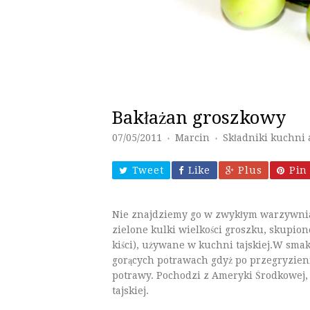
Bakłażan groszkowy
07/05/2011
Marcin
Składniki kuchni a
♦
♦
Tweet
Like
Plus
Pin 
Nie znajdziemy go w zwykłym warzywniaku
zielone kulki wielkości groszku, skupion
kiści), używane w kuchni tajskiej.W sma
gorących potrawach gdyż po przegryzieni
potrawy. Pochodzi z Ameryki Środkowej,
tajskiej.