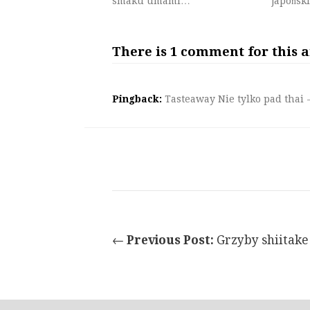
smaku umami…
japońsk
There is 1 comment for this a
Pingback:
Tasteaway Nie tylko pad thai -
←
Previous Post:
Grzyby shiitake