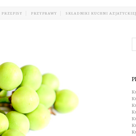
 PRZEPISY
PRZYPRAWY
SKŁADNIKI KUCHNI AZJATYCKIE
P
K
K
K
K
K
K
K