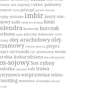
cukier-palmowy
iemny-sos-sojowy
ynamon
galangal
garam-masala
dashi
imbir
jasny-sos-
rzyby-shiitake
kmin
ojowy
kaffir
kiełki-fasoli-mung
olendra
kurczak
krewetki
urkuma
mleczko-kokosowe
ocet-
mirin
olej-
olej-arachidowy
yzowy
sezamowy
pieprz
owoce-morza
ieprz-syczuański
sezam
ryż-jaśminowy
krobia-kukurydziana
sos-ostrygowy
os-sojowy
Sos rybny
trawa-
zalotka
tofu
tamarynd
wino-
ytrynowa
wieprzowina
haoxing
wołowina
ziemniaki
śnieżny-
oszek