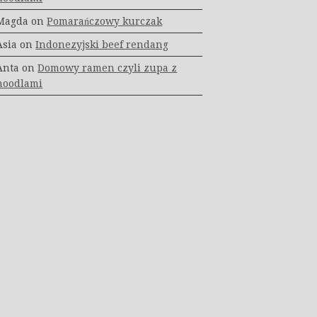
Magda
on
Pomarańczowy kurczak
Asia
on
Indonezyjski beef rendang
Anta
on
Domowy ramen czyli zupa z
noodlami