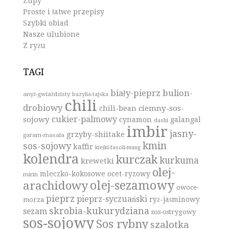
Zupy
Proste i łatwe przepisy
Szybki obiad
Nasze ulubione
Z ryżu
TAGI
biały-pieprz
bulion-
anyż-gwiaździsty
bazylia-tajska
chili
drobiowy
ciemny-sos-
chili-bean
cukier-palmowy
sojowy
cynamon
galangal
dashi
imbir
jasny-
grzyby-shiitake
garam-masala
kmin
sos-sojowy
kaffir
kiełki-fasoli-mung
kolendra
kurczak
kurkuma
krewetki
olej-
mleczko-kokosowe
ocet-ryzowy
mirin
olej-sezamowy
arachidowy
owoce-
pieprz
pieprz-syczuański
ryż-jaśminowy
morza
skrobia-kukurydziana
sezam
sos-ostrygowy
sos-sojowy
Sos rybny
szalotka