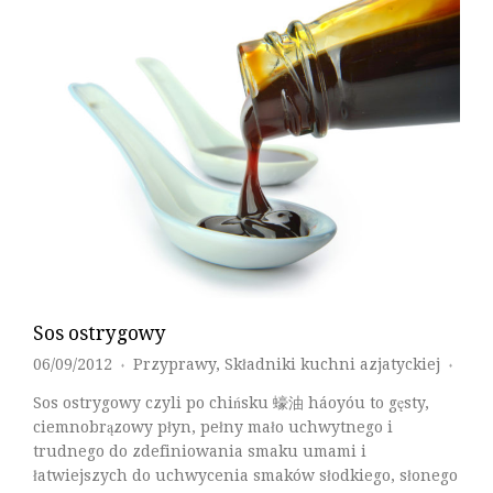
Sos ostrygowy
06/09/2012
Przyprawy
,
Składniki kuchni azjatyckiej
♦
♦
Sos ostrygowy czyli po chińsku 蠔油 háoyóu to gęsty,
ciemnobrązowy płyn, pełny mało uchwytnego i
trudnego do zdefiniowania smaku umami i
łatwiejszych do uchwycenia smaków słodkiego, słonego