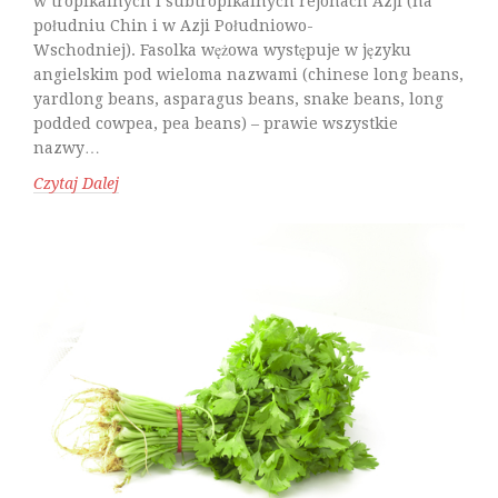
w tropikalnych i subtropikalnych rejonach Azji (na
południu Chin i w Azji Południowo-
Wschodniej). Fasolka wężowa występuje w języku
angielskim pod wieloma nazwami (chinese long beans,
yardlong beans, asparagus beans, snake beans, long
podded cowpea, pea beans) – prawie wszystkie
nazwy…
Czytaj Dalej