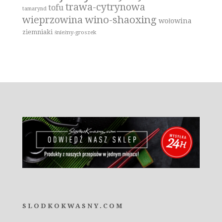
trawa-cytrynowa
tofu
tamarynd
wino-shaoxing
wieprzowina
wołowina
ziemniaki
śnieżny-groszek
SLODKOKWASNY.COM