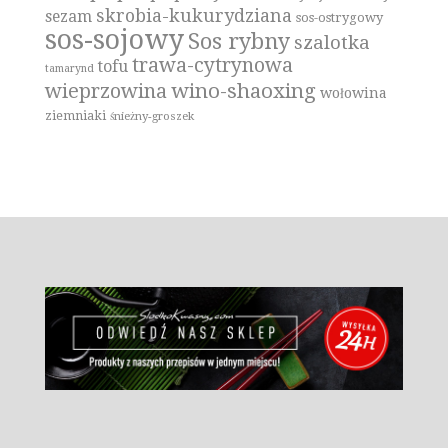
skrobia-kukurydziana
sezam
sos-ostrygowy
sos-sojowy
Sos rybny
szalotka
trawa-cytrynowa
tofu
tamarynd
wino-shaoxing
wieprzowina
wołowina
ziemniaki
śnieżny-groszek