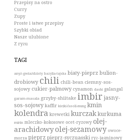
Przepisy na ostro
Curry
Zupy
Proste i łatwe przepisy
Szybki obiad
Nasze ulubione
Z ryżu
TAGI
biały-pieprz
bulion-
anyż-gwiaździsty
bazylia-tajska
chili
drobiowy
ciemny-sos-
chili-bean
cukier-palmowy
sojowy
cynamon
galangal
dashi
imbir
jasny-
grzyby-shiitake
garam-masala
kmin
sos-sojowy
kaffir
kiełki-fasoli-mung
kolendra
kurczak
kurkuma
krewetki
olej-
mleczko-kokosowe
ocet-ryzowy
mirin
olej-sezamowy
arachidowy
owoce-
pieprz
pieprz-syczuański
ryż-jaśminowy
morza