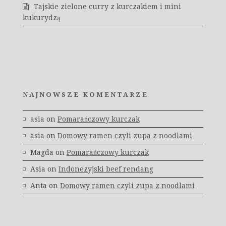
Tajskie zielone curry z kurczakiem i mini
kukurydzą
NAJNOWSZE KOMENTARZE
asia
on
Pomarańczowy kurczak
asia
on
Domowy ramen czyli zupa z noodlami
Magda
on
Pomarańczowy kurczak
Asia
on
Indonezyjski beef rendang
Anta
on
Domowy ramen czyli zupa z noodlami