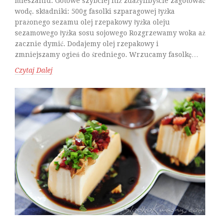
mieszaniu. Gotowe szybciej niż zdażylibyście zagotować
wodę. składniki: 500g fasolki szparagowej łyżka
prażonego sezamu olej rzepakowy łyżka oleju
sezamowego łyżka sosu sojowego Rozgrzewamy woka aż
zacznie dymić. Dodajemy olej rzepakowy i
zmniejszamy ogień do średniego. Wrzucamy fasolkę…
Czytaj Dalej