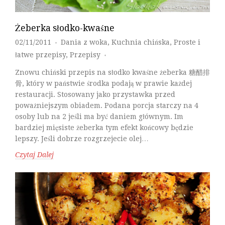
Żeberka słodko-kwaśne
02/11/2011
Dania z woka
,
Kuchnia chińska
,
Proste i
♦
łatwe przepisy
,
Przepisy
♦
Znowu chiński przepis na słodko kwaśne żeberka 糖醋排
骨, który w państwie środka podają w prawie każdej
restauracji. Stosowany jako przystawka przed
poważniejszym obiadem. Podana porcja starczy na 4
osoby lub na 2 jeśli ma być daniem głównym. Im
bardziej mięsiste żeberka tym efekt końcowy będzie
lepszy. Jeśli dobrze rozgrzejecie olej…
Czytaj Dalej