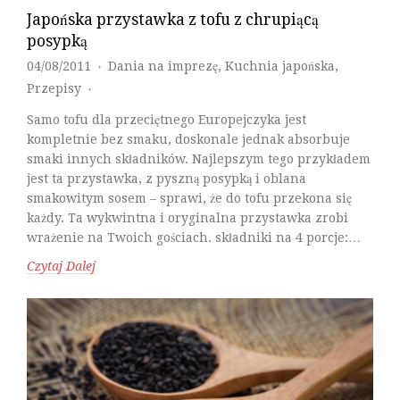
Japońska przystawka z tofu z chrupiącą
posypką
04/08/2011
Dania na imprezę
,
Kuchnia japońska
,
♦
Przepisy
♦
Samo tofu dla przeciętnego Europejczyka jest
kompletnie bez smaku, doskonale jednak absorbuje
smaki innych składników. Najlepszym tego przykładem
jest ta przystawka, z pyszną posypką i oblana
smakowitym sosem – sprawi, że do tofu przekona się
każdy. Ta wykwintna i oryginalna przystawka zrobi
wrażenie na Twoich gościach. składniki na 4 porcje:…
Czytaj Dalej