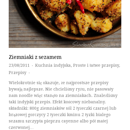
Ziemniaki z sezamem
23/08/2011
Kuchnia indyjska
,
Proste i łatwe przepisy
,
♦
Przepisy
♦
Wielokrotnie się okazuje, że najprostsze przepisy
bywają najlepsze. Nie chcieliśmy ryżu, nie pasowały
nam noodle więc stanęło na ziemniakach. Znaleźliśmy
taki indyjski przepis. Efekt końcowy niebanalny.
składniki: 800g ziemniaków sól 2 łyżeczki czarnej lub
brązowej gorczycy 2 łyżeczki kminu 2 łyzki bialego
sezamu szczypta pieprzu cayenne albo pół małej
czerwonej…