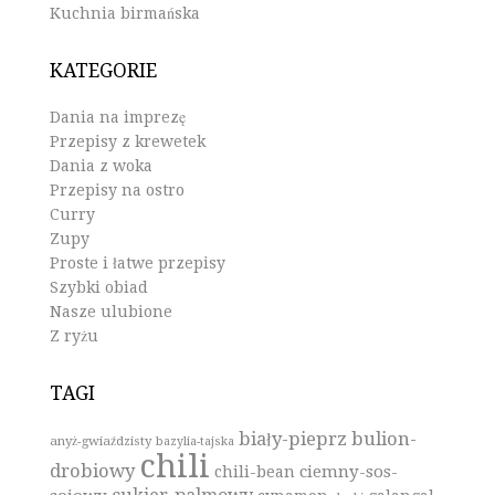
Kuchnia birmańska
KATEGORIE
Dania na imprezę
Przepisy z krewetek
Dania z woka
Przepisy na ostro
Curry
Zupy
Proste i łatwe przepisy
Szybki obiad
Nasze ulubione
Z ryżu
TAGI
biały-pieprz
bulion-
anyż-gwiaździsty
bazylia-tajska
chili
drobiowy
ciemny-sos-
chili-bean