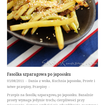
Fasolka szparagowa po japońsku
05/08/2011
Dania z woka
,
Kuchnia japońska
,
Proste i
♦
łatwe przepisy
,
Przepisy
♦
Przepis na fasolkę szparagową po japońsku. Banalnie
prosty wymaga jedynie trochę cierpliwości przy