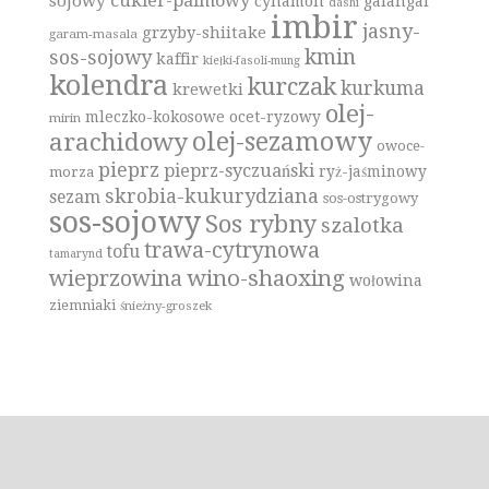
cukier-palmowy
sojowy
cynamon
galangal
dashi
imbir
jasny-
grzyby-shiitake
garam-masala
kmin
sos-sojowy
kaffir
kiełki-fasoli-mung
kolendra
kurczak
kurkuma
krewetki
olej-
mleczko-kokosowe
ocet-ryzowy
mirin
olej-sezamowy
arachidowy
owoce-
pieprz
pieprz-syczuański
ryż-jaśminowy
morza
skrobia-kukurydziana
sezam
sos-ostrygowy
sos-sojowy
Sos rybny
szalotka
trawa-cytrynowa
tofu
tamarynd
wino-shaoxing
wieprzowina
wołowina
ziemniaki
śnieżny-groszek