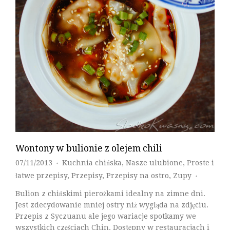
Wontony w bulionie z olejem chili
07/11/2013
Kuchnia chińska
,
Nasze ulubione
,
Proste i
♦
łatwe przepisy
,
Przepisy
,
Przepisy na ostro
,
Zupy
♦
Bulion z chińskimi pierożkami idealny na zimne dni.
Jest zdecydowanie mniej ostry niż wygląda na zdjęciu.
Przepis z Syczuanu ale jego wariacje spotkamy we
wszystkich częściach Chin. Dostępny w restauracjach i