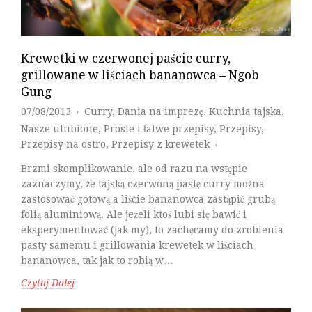
Krewetki w czerwonej paście curry,
grillowane w liściach bananowca – Ngob
Gung
07/08/2013
Curry
,
Dania na imprezę
,
Kuchnia tajska
,
♦
Nasze ulubione
,
Proste i łatwe przepisy
,
Przepisy
,
Przepisy na ostro
,
Przepisy z krewetek
♦
Brzmi skomplikowanie, ale od razu na wstępie
zaznaczymy, że tajską czerwoną pastę curry można
zastosować gotową a liście bananowca zastąpić grubą
folią aluminiową. Ale jeżeli ktoś lubi się bawić i
eksperymentować (jak my), to zachęcamy do zrobienia
pasty samemu i grillowania krewetek w liściach
bananowca, tak jak to robią w…
Czytaj Dalej