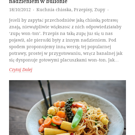
nadzieniem w bulionie
18/10/2012
Kuchnia chińska
,
Przepisy
,
Zupy
♦
♦
Jeżeli by zapytać przechodniów jaką chińską potrawę
znają, niewątpliwie większość z nich odpowiedziałaby
‘zupę won-ton’. Przepis na taką zupę już się u nas
pojawił, ale pierożki były z innym nadzieniem. Pod
spodem proponujemy inną wersję tej popularnej
potrawy, prostej w przygotowaniu, wręcz banalnej jak
się dysponuje gotowymi placuszkami won-ton. Jak…
Czytaj Dalej