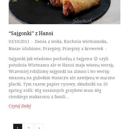
“Sajgonki” z Hanoi
03/10/2011
Dania z woka
,
Kuchnia wietnamska
,
♦
Nasze ulubione
,
Przepisy
,
Przepisy z krewetek
♦
Sajgonki jak wiadomo pochodzą z Sajgonu 😉 czyli
południa Wietnamu ale w Hanoi maja własną wersję.
Wcześniej robiliśmy sajgonki na zimno i też wersję
smażoną na głębokim tłuszczu ale zawijaną w mączne
placki. Tym razem papier ryżowy. składniki na 20
spring-rolli: 40g suszonych grzybów mun 40g
cienkiego makaronu z fasoli…
Czytaj Dalej
1
2