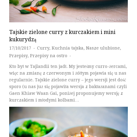
Tajskie zielone curry z kurczakiem i mini
kukurydzą
17/10/2017
Curry
,
Kuchnia tajska
,
Nasze ulubione
,
♦
Przepisy
,
Przepisy na ostro
♦
Kto był w Tajlandii ten jadł. My jesteśmy curro-żercami,
więc na zmianę z czerwonym i żółtym pojawia się u nas
regularnie. Tajskie zielone curry – jego wersji jest dość
sporo (u nas już się pojawiła wersja z bakłażanami czyli
Gaen Khiaw Waan Gai, poniżej proponujemy wersję z
kurczakiem i młodymi kolbami…
Czytaj Dalej