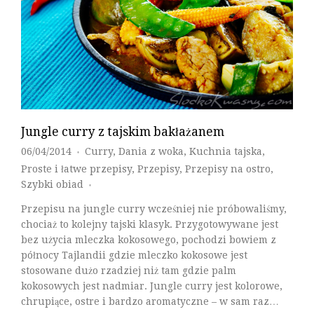
Jungle curry z tajskim bakłażanem
06/04/2014
Curry
,
Dania z woka
,
Kuchnia tajska
,
♦
Proste i łatwe przepisy
,
Przepisy
,
Przepisy na ostro
,
Szybki obiad
♦
Przepisu na jungle curry wcześniej nie próbowaliśmy,
chociaż to kolejny tajski klasyk. Przygotowywane jest
bez użycia mleczka kokosowego, pochodzi bowiem z
północy Tajlandii gdzie mleczko kokosowe jest
stosowane dużo rzadziej niż tam gdzie palm
kokosowych jest nadmiar. Jungle curry jest kolorowe,
chrupiące, ostre i bardzo aromatyczne – w sam raz…