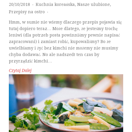
20/10/2018
Kuchnia koreańska
,
Nasze ulubione
,
♦
Przepisy na ostro
♦
Hmm, w sumie nie wiemy dlaczego przepis pojawia się
tutaj dopiero teraz… Może dlatego, że jesteśmy trochę
leniwi (dla potrzeb posta powinniśmy pewnie napisać
zapracowani) i zamiast robić, kupowaliśmy? Bo że
uwielbiamy i żyć bez kimchi nie możemy nie musimy
chyba dodawać. No ale nadszedł ten czas by
przyrządzić kimchi…
Czytaj Dalej