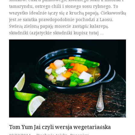
tamaryndu, ostrego chili i słonego sosu rybnego. To
wszystko idealnie łączy się z kruchą papają. Ciekawostką
jest że sałatka prawdopodobnie pochodzi z Laosu.
Świeżą zieloną papaję możecie zastąpić kalarepą.
składniki (azjatyckie składniki kupisz tutaj …
Czytaj Dalej
Tom Yum Jai czyli wersja wegetariańska