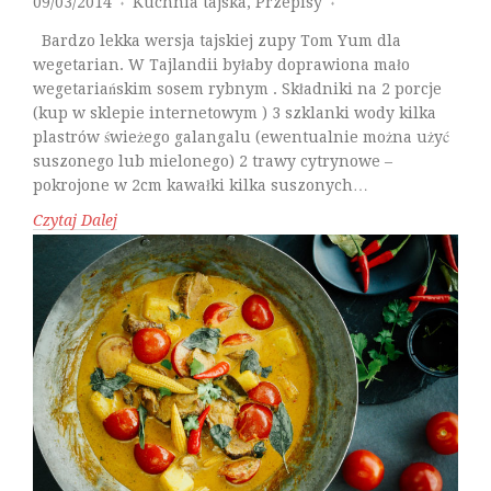
09/03/2014
Kuchnia tajska
,
Przepisy
♦
♦
Bardzo lekka wersja tajskiej zupy Tom Yum dla
wegetarian. W Tajlandii byłaby doprawiona mało
wegetariańskim sosem rybnym . Składniki na 2 porcje
(kup w sklepie internetowym ) 3 szklanki wody kilka
plastrów świeżego galangalu (ewentualnie można użyć
suszonego lub mielonego) 2 trawy cytrynowe –
pokrojone w 2cm kawałki kilka suszonych…
Czytaj Dalej