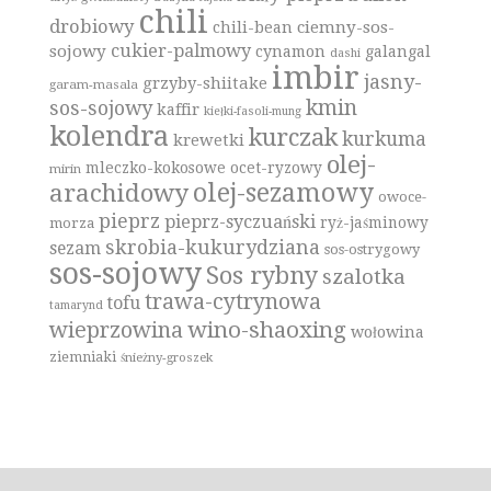
chili
drobiowy
ciemny-sos-
chili-bean
cukier-palmowy
sojowy
cynamon
galangal
dashi
imbir
jasny-
grzyby-shiitake
garam-masala
kmin
sos-sojowy
kaffir
kiełki-fasoli-mung
kolendra
kurczak
kurkuma
krewetki
olej-
mleczko-kokosowe
ocet-ryzowy
mirin
olej-sezamowy
arachidowy
owoce-
pieprz
pieprz-syczuański
ryż-jaśminowy
morza
skrobia-kukurydziana
sezam
sos-ostrygowy
sos-sojowy
Sos rybny
szalotka
trawa-cytrynowa
tofu
tamarynd
wino-shaoxing
wieprzowina
wołowina
ziemniaki
śnieżny-groszek