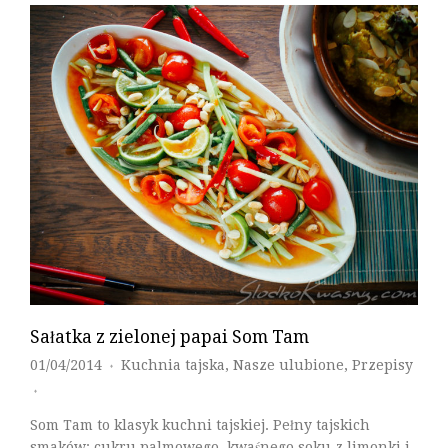
Czytaj Dalej
Sałatka z zielonej papai Som Tam
01/04/2014
Kuchnia tajska
,
Nasze ulubione
,
Przepisy
♦
♦
Som Tam to klasyk kuchni tajskiej. Pełny tajskich
smaków: cukru palmowego, kwaśnego soku z limonki i