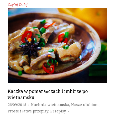
Czytaj Dalej
Kaczka w pomarańczach i imbirze po
wietnamsku
26/09/2015
Kuchnia wietnamska
,
Nasze ulubione
,
♦
Proste i łatwe przepisy
,
Przepisy
♦