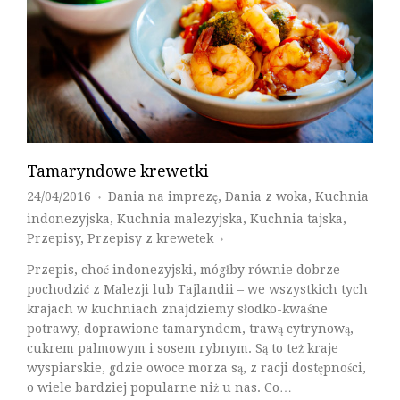
Tamaryndowe krewetki
24/04/2016
Dania na imprezę
,
Dania z woka
,
Kuchnia
♦
indonezyjska
,
Kuchnia malezyjska
,
Kuchnia tajska
,
Przepisy
,
Przepisy z krewetek
♦
Przepis, choć indonezyjski, mógłby równie dobrze
pochodzić z Malezji lub Tajlandii – we wszystkich tych
krajach w kuchniach znajdziemy słodko-kwaśne
potrawy, doprawione tamaryndem, trawą cytrynową,
cukrem palmowym i sosem rybnym. Są to też kraje
wyspiarskie, gdzie owoce morza są, z racji dostępności,
o wiele bardziej popularne niż u nas. Co…