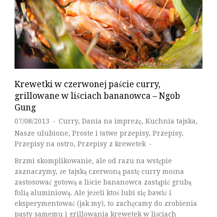
Krewetki w czerwonej paście curry,
grillowane w liściach bananowca – Ngob
Gung
07/08/2013
Curry
,
Dania na imprezę
,
Kuchnia tajska
,
♦
Nasze ulubione
,
Proste i łatwe przepisy
,
Przepisy
,
Przepisy na ostro
,
Przepisy z krewetek
♦
Brzmi skomplikowanie, ale od razu na wstępie
zaznaczymy, że tajską czerwoną pastę curry można
zastosować gotową a liście bananowca zastąpić grubą
folią aluminiową. Ale jeżeli ktoś lubi się bawić i
eksperymentować (jak my), to zachęcamy do zrobienia
pasty samemu i grillowania krewetek w liściach