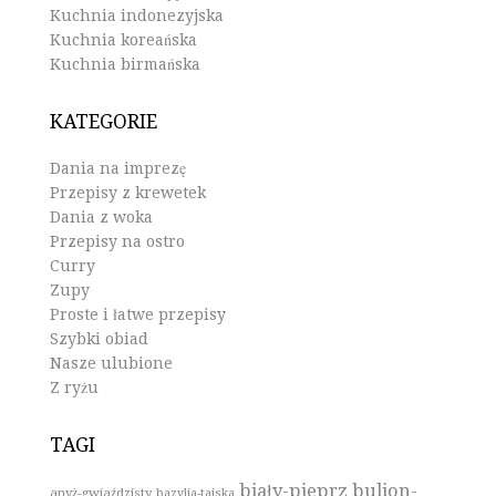
Kuchnia indonezyjska
Kuchnia koreańska
Kuchnia birmańska
KATEGORIE
Dania na imprezę
Przepisy z krewetek
Dania z woka
Przepisy na ostro
Curry
Zupy
Proste i łatwe przepisy
Szybki obiad
Nasze ulubione
Z ryżu
TAGI
biały-pieprz
bulion-
anyż-gwiaździsty
bazylia-tajska