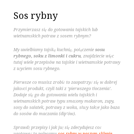
Sos rybny
Przymierzasz się do gotowania tajskich lub
wietnamskich potraw z sosem rybnym?
My uwielbiamy tajską kuchnię, połączenie
sosu
rybnego, soku z limonki i cukru
, znajdziecie więc
tutaj wiele przepisów na tajskie i wietnamskie potrawy
z użyciem sosu rybnego.
Pierwsze co musisz zrobić to zaopatrzyć się w dobrej
jakości produkt, czyli taki z ‘pierwszego tłoczenia’.
Dodaje się go do gotowania wielu tajskich i
wietnamskich potraw typu smażony makaron, zupy,
sosy do sałatek, potrawy z woka, służy także jako baza
do sosów do maczania (dip’ów).
Sprawdź przepisy i jak już się zdecydujesz coś
ugotować to polecamy
sos rybny w naszym sklepie
.