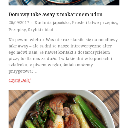
Domowy take away z makaronem udon
26/09/2017
Kuchnia japońska
,
Proste i łatwe przepisy
,
♦
Przepisy
,
Szybki obiad
♦
Na pewno wielu z Was nie raz skusiło się na noodlowy
take away – ale są dni że nasze introwertyczne alter
ego mówi nam, że nawet kontakt z dostarczycielem
pizzy to dla nas za dużo. I w takie dni w kapuciach i
szlafroku, z piwem w ręku, śmiało możemy
przygotować…
Czytaj Dalej