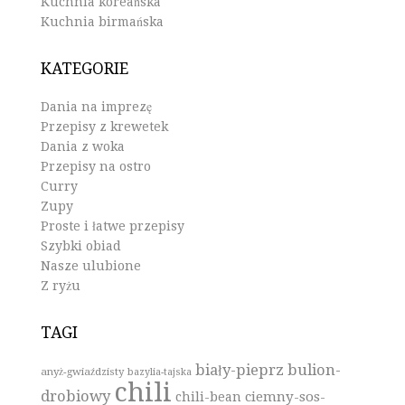
Kuchnia koreańska
Kuchnia birmańska
KATEGORIE
Dania na imprezę
Przepisy z krewetek
Dania z woka
Przepisy na ostro
Curry
Zupy
Proste i łatwe przepisy
Szybki obiad
Nasze ulubione
Z ryżu
TAGI
biały-pieprz
bulion-
anyż-gwiaździsty
bazylia-tajska
chili
drobiowy
ciemny-sos-
chili-bean