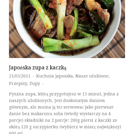
Japońska zupa z kaczką
21/05/2011
Kuchnia japońska
,
Nasze ulubione
,
♦
Przepisy
,
Zupy
♦
Pyszna zupa, którą przygotujesz w 15 minut, jedna z
naszych ulubionych. Jest doskonałym daniem
głównym, ale można ją też serwować jako pierwsze
danie bez makaronu soba (wtedy wystarczy na 4
porcje) składniki na 2 porcje: 200g piersi z kaczki ze
skórą 120 g szczypiorku (wybierz w miarę największy)
600 ml…