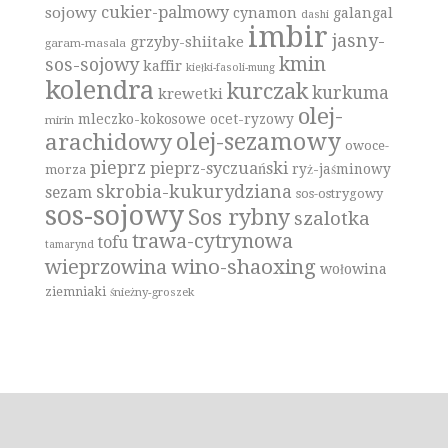
cukier-palmowy
sojowy
cynamon
galangal
dashi
imbir
jasny-
grzyby-shiitake
garam-masala
kmin
sos-sojowy
kaffir
kiełki-fasoli-mung
kolendra
kurczak
kurkuma
krewetki
olej-
mleczko-kokosowe
ocet-ryzowy
mirin
olej-sezamowy
arachidowy
owoce-
pieprz
pieprz-syczuański
ryż-jaśminowy
morza
skrobia-kukurydziana
sezam
sos-ostrygowy
sos-sojowy
Sos rybny
szalotka
trawa-cytrynowa
tofu
tamarynd
wino-shaoxing
wieprzowina
wołowina
ziemniaki
śnieżny-groszek