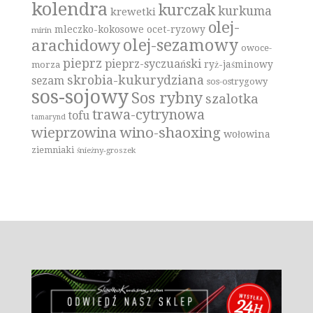
kolendra
kurczak
kurkuma
krewetki
olej-
mleczko-kokosowe
ocet-ryzowy
mirin
olej-sezamowy
arachidowy
owoce-
pieprz
pieprz-syczuański
ryż-jaśminowy
morza
skrobia-kukurydziana
sezam
sos-ostrygowy
sos-sojowy
Sos rybny
szalotka
trawa-cytrynowa
tofu
tamarynd
wino-shaoxing
wieprzowina
wołowina
ziemniaki
śnieżny-groszek