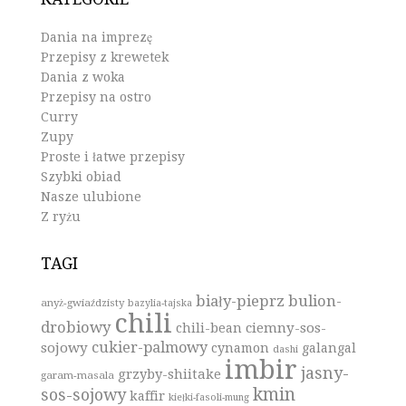
Dania na imprezę
Przepisy z krewetek
Dania z woka
Przepisy na ostro
Curry
Zupy
Proste i łatwe przepisy
Szybki obiad
Nasze ulubione
Z ryżu
TAGI
biały-pieprz
bulion-
anyż-gwiaździsty
bazylia-tajska
chili
drobiowy
ciemny-sos-
chili-bean
cukier-palmowy
sojowy
cynamon
galangal
dashi
imbir
jasny-
grzyby-shiitake
garam-masala
kmin
sos-sojowy
kaffir
kiełki-fasoli-mung