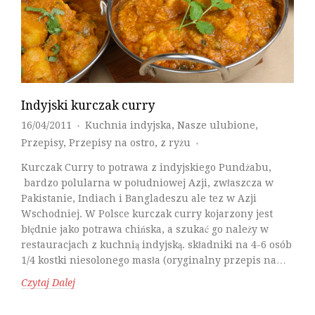
Indyjski kurczak curry
16/04/2011
Kuchnia indyjska
,
Nasze ulubione
,
♦
Przepisy
,
Przepisy na ostro
,
z ryżu
♦
Kurczak Curry to potrawa z indyjskiego Pundżabu,
bardzo polularna w południowej Azji, zwłaszcza w
Pakistanie, Indiach i Bangladeszu ale tez w Azji
Wschodniej. W Polsce kurczak curry kojarzony jest
błędnie jako potrawa chińska, a szukać go należy w
restauracjach z kuchnią indyjską. składniki na 4-6 osób
1/4 kostki niesolonego masła (oryginalny przepis na…
Czytaj Dalej