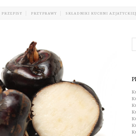
 PRZEPISY
PRZYPRAWY
SKŁADNIKI KUCHNI AZJATYCKIE
P
K
K
K
K
K
K
K