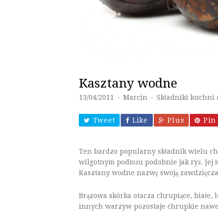
Kasztany wodne
13/04/2011
Marcin
Składniki kuchni a
♦
♦
Tweet
Like
Plus
Pin 
Ten bardzo popularny składnik wielu chi
wilgotnym podłożu podobnie jak ryż. Jej ł
Kasztany wodne nazwę swoją zawdzięcza
Brązowa skórka otacza chrupiące, białe, 
innych warzyw pozostaje chrupkie nawe