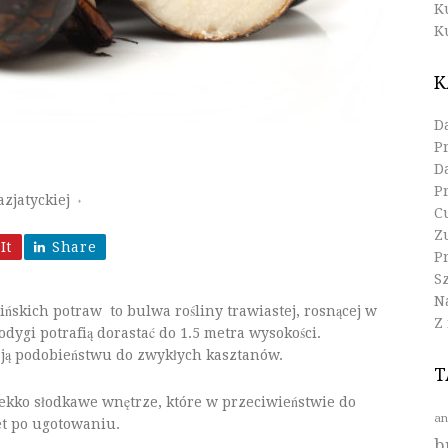
K
K
K
D
P
D
P
zjatyckiej
♦
C
Z
It
Share
Pr
S
N
ńskich potraw to bulwa rośliny trawiastej, rosnącej w
Z
odygi potrafią dorastać do 1.5 metra wysokości.
ją podobieństwu do zwykłych kasztanów.
T
lekko słodkawe wnętrze, które w przeciwieństwie do
an
t po ugotowaniu.
b