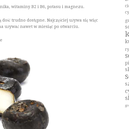
c
ika, witaminy B2 i B6, potasu i magnezu.
c
ą dość trudno dostępne. Najczęściej używa się więc
g
s
a używać nawet w miesiąc po otwarciu.
k
ie
k
r
p
s
s
s
c
s
gr