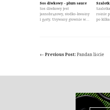
Sos śliwkowy – plum sauce
Szalotk
Sos śliwkowy jest
Szalotka
jasnobrązowy, słodko-kwaśny
rośnie 
i gęsty. Używany głownie w…
po kilk
←
Previous Post:
Pandan liście