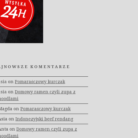
AJNOWSZE KOMENTARZE
asia
on
Pomarańczowy kurczak
asia
on
Domowy ramen czyli zupa z
noodlami
Magda
on
Pomarańczowy kurczak
Asia
on
Indonezyjski beef rendang
Anta
on
Domowy ramen czyli zupa z
noodlami