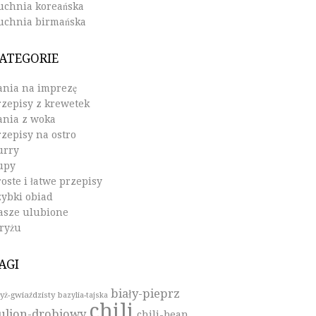
uchnia koreańska
uchnia birmańska
ATEGORIE
ania na imprezę
rzepisy z krewetek
ania z woka
rzepisy na ostro
urry
upy
oste i łatwe przepisy
zybki obiad
asze ulubione
 ryżu
AGI
biały-pieprz
yż-gwiaździsty
bazylia-tajska
chili
ulion-drobiowy
chili-bean