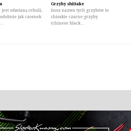
a
Grzyby shiitake
 jest odmianą cebuli,
Inna nazwa tych grzybów to
podobnie jak czosnek
chińskie czarne grzyby
a…
(chinese black…