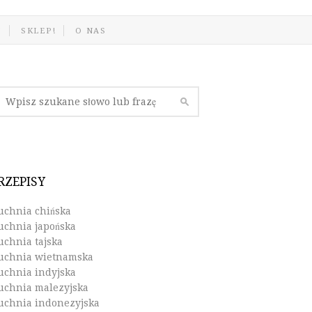
J
SKLEP!
O NAS
RZEPISY
uchnia chińska
uchnia japońska
uchnia tajska
uchnia wietnamska
uchnia indyjska
uchnia malezyjska
uchnia indonezyjska