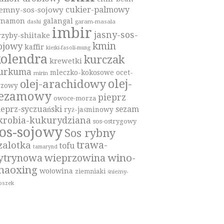
cukier-palmowy
iemny-sos-sojowy
ynamon
galangal
garam-masala
dashi
imbir
jasny-sos-
rzyby-shiitake
kmin
ojowy
kaffir
kiełki-fasoli-mung
olendra
kurczak
krewetki
urkuma
mleczko-kokosowe
ocet-
mirin
olej-
olej-arachidowy
yzowy
sezamowy
pieprz
owoce-morza
ieprz-syczuański
sezam
ryż-jaśminowy
krobia-kukurydziana
sos-ostrygowy
os-sojowy
Sos rybny
trawa-
zalotka
tofu
tamarynd
wino-
ytrynowa
wieprzowina
haoxing
wołowina
ziemniaki
śnieżny-
oszek