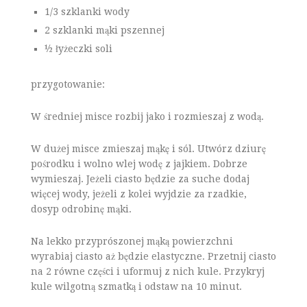
1/3 szklanki wody
2 szklanki mąki pszennej
½ łyżeczki soli
przygotowanie:
W średniej misce rozbij jako i rozmieszaj z wodą.
W dużej misce zmieszaj mąkę i sól. Utwórz dziurę
pośrodku i wolno wlej wodę z jajkiem. Dobrze
wymieszaj. Jeżeli ciasto będzie za suche dodaj
więcej wody, jeżeli z kolei wyjdzie za rzadkie,
dosyp odrobinę mąki.
Na lekko przyprószonej mąką powierzchni
wyrabiaj ciasto aż będzie elastyczne. Przetnij ciasto
na 2 równe części i uformuj z nich kule. Przykryj
kule wilgotną szmatką i odstaw na 10 minut.