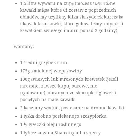
1,5 litra wywaru na zupę (możesz użyć różne
kawałki mięsa które Ci zostały z poprzednich
obiadów, my użyliśmy kilka skrzydełek kurczaka
i kawałek karkówki, które gotowaliśmy z dymką i
kawałkiem świeżego imbiru ponad 2 godziny)
wontony:
1 średni grzybek mun
175g zmielonej wieprzowiny
100g świeżych lub mrożonych krewetek (jeżeli
mrożone, zawsze kupuj surowe, nie
ugotowane), obranych ze skorupki i główek i
pociętych na małe kawałki
2 kasztany wodne, posiekane na drobne kawałki
1 łyżka drobno posiekanego szczypiorku
1 ½ łyżeczki oleju roślinnego
1 łyżeczka wina Shaoxing albo sherry