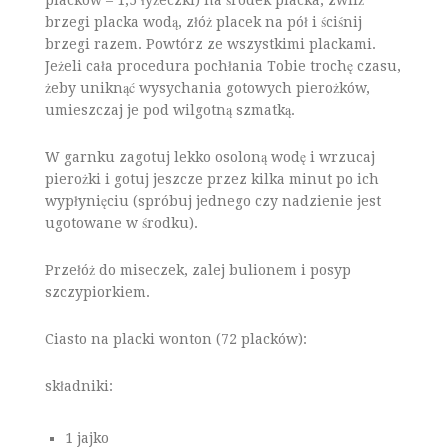
brzegi placka wodą, złóż placek na pół i ściśnij
brzegi razem. Powtórz ze wszystkimi plackami.
Jeżeli cała procedura pochłania Tobie trochę czasu,
żeby uniknąć wysychania gotowych pierożków,
umieszczaj je pod wilgotną szmatką.
W garnku zagotuj lekko osoloną wodę i wrzucaj
pierożki i gotuj jeszcze przez kilka minut po ich
wypłynięciu (spróbuj jednego czy nadzienie jest
ugotowane w środku).
Przełóż do miseczek, zalej bulionem i posyp
szczypiorkiem.
Ciasto na placki wonton (72 placków):
składniki:
1 jajko