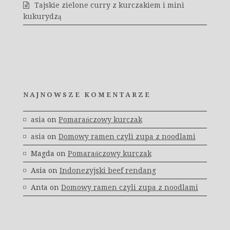
Tajskie zielone curry z kurczakiem i mini
kukurydzą
NAJNOWSZE KOMENTARZE
asia
on
Pomarańczowy kurczak
asia
on
Domowy ramen czyli zupa z noodlami
Magda
on
Pomarańczowy kurczak
Asia
on
Indonezyjski beef rendang
Anta
on
Domowy ramen czyli zupa z noodlami