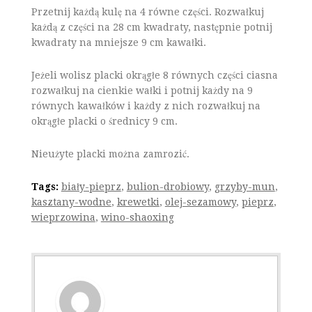
Przetnij każdą kulę na 4 równe części. Rozwałkuj
każdą z części na 28 cm kwadraty, następnie potnij
kwadraty na mniejsze 9 cm kawałki.
Jeżeli wolisz placki okrągłe 8 równych części ciasna
rozwałkuj na cienkie wałki i potnij każdy na 9
równych kawałków i każdy z nich rozwałkuj na
okrągłe placki o średnicy 9 cm.
Nieużyte placki można zamrozić.
Tags:
biały-pieprz
,
bulion-drobiowy
,
grzyby-mun
,
kasztany-wodne
,
krewetki
,
olej-sezamowy
,
pieprz
,
wieprzowina
,
wino-shaoxing