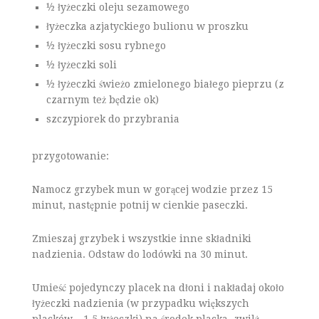
½ łyżeczki oleju sezamowego
łyżeczka azjatyckiego bulionu w proszku
½ łyżeczki sosu rybnego
½ łyżeczki soli
½ łyżeczki świeżo zmielonego białego pieprzu (z
czarnym też będzie ok)
szczypiorek do przybrania
przygotowanie:
Namocz grzybek mun w gorącej wodzie przez 15
minut, następnie potnij w cienkie paseczki.
Zmieszaj grzybek i wszystkie inne składniki
nadzienia. Odstaw do lodówki na 30 minut.
Umieść pojedynczy placek na dłoni i nakładaj około
łyżeczki nadzienia (w przypadku większych
placków – 1,5 łyżeczki) na środek placka, zwilż