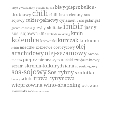
biały-pieprz
bulion-
anyż-gwiaździsty
bazylia-tajska
chili
drobiowy
ciemny-sos-
chili-bean
cukier-palmowy
sojowy
cynamon
galangal
dashi
imbir
jasny-
grzyby-shiitake
garam-masala
kmin
sos-sojowy
kaffir
kiełki-fasoli-mung
kolendra
kurczak
kurkuma
krewetki
olej-
mleczko-kokosowe
ocet-ryzowy
mirin
olej-sezamowy
arachidowy
owoce-
pieprz
pieprz-syczuański
ryż-jaśminowy
morza
skrobia-kukurydziana
sezam
sos-ostrygowy
sos-sojowy
Sos rybny
szalotka
trawa-cytrynowa
tofu
tamarynd
wino-shaoxing
wieprzowina
wołowina
ziemniaki
śnieżny-groszek