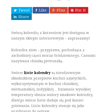
Tweet
Like
Plus
Pin It
Share
Świeżą kolendrę z korzeniem jest dostępna w
naszym sklepie internetowym – zapraszamy!
Kolendra zioło – przyprawa, pochodząca z
zachodniej części morza Śródziemnego. Czasami
nazywana chińską pietruszką.
Świeże
liście kolendry
są nieodzownym
składnikiem przepisów kuchni azjatyckich,
wykorzystywanym w kuchni chińskiej,
wietnamskiej, indyjskiej… Działanie wysokiej
temperatury obniża walory smakowe kolendry,
dlatego świeże liście dodaje się pod koniec
gotowania. Liście kolendry stosuje się jako
przybranie do potraw.