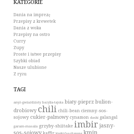
KATEGORIE
Dania na imprezę
Przepisy z krewetek
Dania z woka
Przepisy na ostro
Curry
Zupy
Proste i łatwe przepisy
Szybki obiad
Nasze ulubione
Z ryżu
TAGI
biały-pieprz
bulion-
anyż-gwiaździsty
bazylia-tajska
chili
drobiowy
ciemny-sos-
chili-bean
cukier-palmowy
sojowy
cynamon
galangal
dashi
imbir
jasny-
grzyby-shiitake
garam-masala
kmin
sos-sojowy
kaffir
kiełki-fasoli-mung