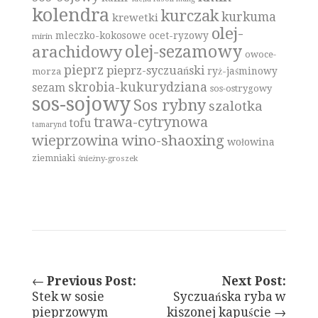
kolendra
kurczak
kurkuma
krewetki
olej-
mleczko-kokosowe
ocet-ryzowy
mirin
olej-sezamowy
arachidowy
owoce-
pieprz
pieprz-syczuański
ryż-jaśminowy
morza
skrobia-kukurydziana
sezam
sos-ostrygowy
sos-sojowy
Sos rybny
szalotka
trawa-cytrynowa
tofu
tamarynd
wino-shaoxing
wieprzowina
wołowina
ziemniaki
śnieżny-groszek
←
Previous Post:
Next Post:
Stek w sosie
Syczuańska ryba w
pieprzowym
kiszonej kapuście →