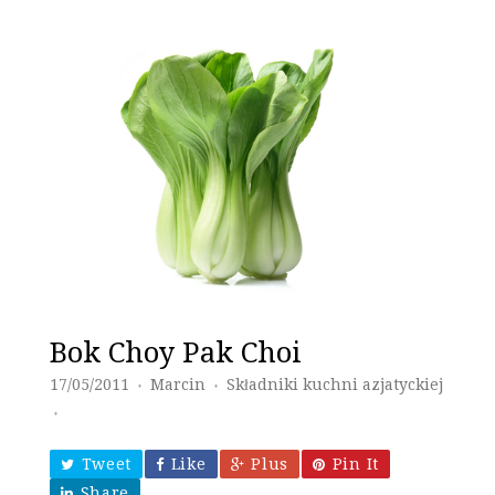
Bok Choy Pak Choi
17/05/2011
Marcin
Składniki kuchni azjatyckiej
♦
♦
♦
Tweet
Like
Plus
Pin It
Share