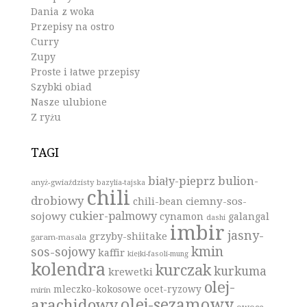
Dania z woka
Przepisy na ostro
Curry
Zupy
Proste i łatwe przepisy
Szybki obiad
Nasze ulubione
Z ryżu
TAGI
biały-pieprz
bulion-
anyż-gwiaździsty
bazylia-tajska
chili
drobiowy
ciemny-sos-
chili-bean
cukier-palmowy
sojowy
cynamon
galangal
dashi
imbir
jasny-
grzyby-shiitake
garam-masala
kmin
sos-sojowy
kaffir
kiełki-fasoli-mung
kolendra
kurczak
kurkuma
krewetki
olej-
mleczko-kokosowe
ocet-ryzowy
mirin
olej-sezamowy
arachidowy