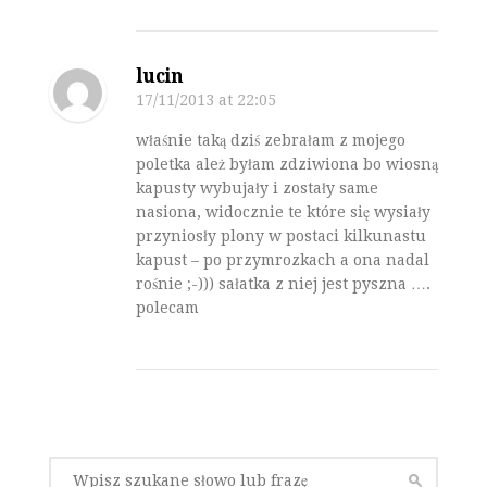
lucin
17/11/2013
at 22:05
właśnie taką dziś zebrałam z mojego
poletka ależ byłam zdziwiona bo wiosną
kapusty wybujały i zostały same
nasiona, widocznie te które się wysiały
przyniosły plony w postaci kilkunastu
kapust – po przymrozkach a ona nadal
rośnie ;-))) sałatka z niej jest pyszna ….
polecam