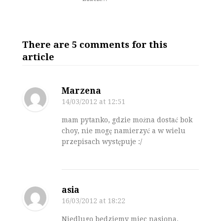
There are 5 comments for this
article
Marzena
14/03/2012
at 12:51
mam pytanko, gdzie można dostać bok
choy, nie mogę namierzyć a w wielu
przepisach występuje :/
asia
16/03/2012
at 18:22
Niedlugo bedziemy miec nasiona.