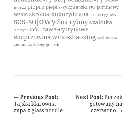
owoce-
pieprz
pieprz-syczuański
ryż-jaśminowy
morza
skrobia-kukurydziana
sezam
sos-ostrygowy
sos-sojowy
Sos rybny
szalotka
trawa-cytrynowa
tofu
tamarynd
wino-shaoxing
wieprzowina
wołowina
ziemniaki
śnieżny-groszek
←
Previous Post:
Next Post:
Boczek
Tajska klarowna
gotowany na
zupa z glass noodle
czerwono →