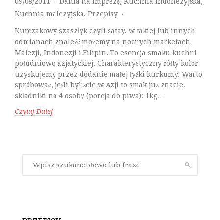
09/08/2011
Dania na imprezę
,
Kuchnia indonezyjska
,
♦
Kuchnia malezyjska
,
Przepisy
♦
Kurczakowy szaszłyk czyli satay, w takiej lub innych
odmianach znaleźć możemy na nocnych marketach
Malezji, Indonezji i Filipin. To esencja smaku kuchni
południowo azjatyckiej. Charakterystyczny żółty kolor
uzyskujemy przez dodanie małej łyżki kurkumy. Warto
spróbować, jeśli byliście w Azji to smak już znacie.
składniki na 4 osoby (porcja do piwa): 1kg…
Czytaj Dalej