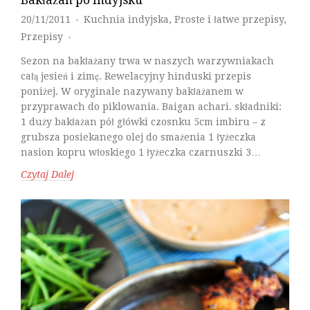
Bakłażan po indyjsku
20/11/2011
Kuchnia indyjska
,
Proste i łatwe przepisy
,
♦
Przepisy
♦
Sezon na bakłażany trwa w naszych warzywniakach
całą jesień i zimę. Rewelacyjny hinduski przepis
poniżej. W oryginale nazywany bakłażanem w
przyprawach do piklowania. Baigan achari. składniki:
1 duży bakłażan pół główki czosnku 5cm imbiru – z
grubsza posiekanego olej do smażenia 1 łyżeczka
nasion kopru włoskiego 1 łyżeczka czarnuszki 3…
Czytaj Dalej