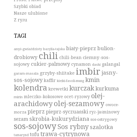
Szybki obiad
Nasze ulubione
Z ryżu
TAGI
biały-pieprz
bulion-
anyż-gwiaździsty
bazylia-tajska
chili
drobiowy
ciemny-sos-
chili-bean
cukier-palmowy
sojowy
cynamon
galangal
dashi
imbir
jasny-
grzyby-shiitake
garam-masala
kmin
sos-sojowy
kaffir
kiełki-fasoli-mung
kolendra
kurczak
kurkuma
krewetki
olej-
mleczko-kokosowe
ocet-ryzowy
mirin
olej-sezamowy
arachidowy
owoce-
pieprz
pieprz-syczuański
ryż-jaśminowy
morza
skrobia-kukurydziana
sezam
sos-ostrygowy
sos-sojowy
Sos rybny
szalotka
trawa-cytrynowa
tofu
tamarynd