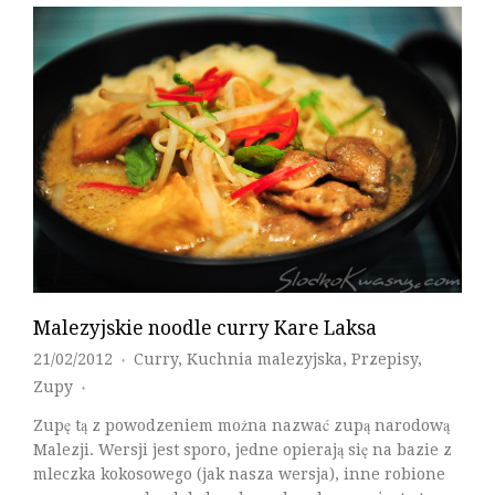
Malezyjskie noodle curry Kare Laksa
21/02/2012
Curry
,
Kuchnia malezyjska
,
Przepisy
,
♦
Zupy
♦
Zupę tą z powodzeniem można nazwać zupą narodową
Malezji. Wersji jest sporo, jedne opierają się na bazie z
mleczka kokosowego (jak nasza wersja), inne robione