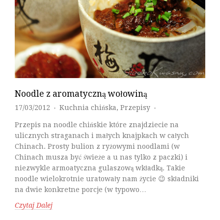
Noodle z aromatyczną wołowiną
17/03/2012
Kuchnia chińska
,
Przepisy
♦
♦
Przepis na noodle chińskie które znajdziecie na
ulicznych straganach i małych knajpkach w całych
Chinach. Prosty bulion z ryżowymi noodlami (w
Chinach musza być świeże a u nas tylko z paczki) i
niezwykle armoatyczna gulaszową wkładką. Takie
noodle wielokrotnie uratowały nam życie 😉 składniki
na dwie konkretne porcje (w typowo…
Czytaj Dalej