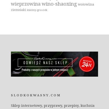
wino-shaoxing
wieprzowina
wołowina
ziemniaki
śnieżny-groszek
SLODKOKWASNY.COM
Sklep internetowy, przyprawy, przepisy, kuchnia