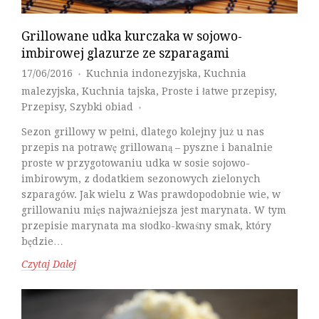
Grillowane udka kurczaka w sojowo-
imbirowej glazurze ze szparagami
17/06/2016
Kuchnia indonezyjska
,
Kuchnia
♦
malezyjska
,
Kuchnia tajska
,
Proste i łatwe przepisy
,
Przepisy
,
Szybki obiad
♦
Sezon grillowy w pełni, dlatego kolejny już u nas
przepis na potrawę grillowaną – pyszne i banalnie
proste w przygotowaniu udka w sosie sojowo-
imbirowym, z dodatkiem sezonowych zielonych
szparagów. Jak wielu z Was prawdopodobnie wie, w
grillowaniu mięs najważniejsza jest marynata. W tym
przepisie marynata ma słodko-kwaśny smak, który
będzie…
Czytaj Dalej