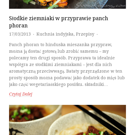
Słodkie ziemniaki w przyprawie panch
phoran
17/03/2013
Kuchnia indyjska
,
Przepisy
♦
♦
Panch phoran to hinduska mieszanka przypraw,
można ją dostać gotową lub zrobić samemu – my
polecamy ten drugi sposób. Przyprawa ta idealnie
współgra ze słodkimi ziemniakami – jest dla nich
aromatyczną przeciwwagą. Bataty przyrządzone w ten
prosty sposób można podawać jako dodatek do mięs lub
jako część wegetariańskiego posiłku. składniki…
Czytaj Dalej