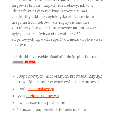
targów rybnych – zapach nieciekawy, jak to w
Chinach za czysto nie było (sanepid u nas
zamknąłby taki przybytek tylko zbliżając się do
niego na 200 metrów), ale nigdy się tam nie
zatruliśmy, krewetki i inne owoce morza zawsze
były pierwszej świeżości nawet przy 30
stopniowych upałach i zjeść tam można było nawet
o 12 w nocy.
Składniki (azjatyckie składniki do kupienia tutaj
800g surowych, nieobranych krewetek (kupując
krewetki mrożone zawsze wybieraj te surowe)
3 łyżki
sosu sojowego
łyżka
oleju sezamowego
4 ząbki czosnku, posiekane
2 suszone papryczki chili, pokruszone