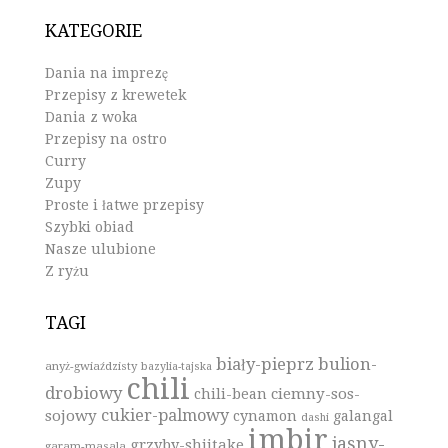
KATEGORIE
Dania na imprezę
Przepisy z krewetek
Dania z woka
Przepisy na ostro
Curry
Zupy
Proste i łatwe przepisy
Szybki obiad
Nasze ulubione
Z ryżu
TAGI
biały-pieprz
bulion-
anyż-gwiaździsty
bazylia-tajska
chili
drobiowy
ciemny-sos-
chili-bean
cukier-palmowy
sojowy
cynamon
galangal
dashi
imbir
jasny-
grzyby-shiitake
garam-masala