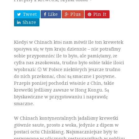
Tweet
Like
Plus
Pin It
Share
Kiedyś w Chinach ktoś nam mówił ile ton krewetek
spożywa się w tym kraju dziennie – nie potrafimy
sobie przypomnieć ile to było, ale pamiętamy, że
cyfra nas zszokowała, trudno było sobie takie ilości
wyobrazić 🙂 W Polsce niektórych jeszcze trudno
do nich przekonać, choć są smaczne i pożywne.
Przepis poniżej pochodzi właśnie z Chin, takie
krewetki jedliśmy zawsze w Hong Kongu. Są
błyskawiczne w przygotowaniu i naprawdę
smaczne.
W Chinach kontynentalnych jadaliśmy krewetki
głównie saute, prosto z woka, jedynie z dipem w
postaci octu Chinkiang. Najsmaczniejsze były te
serwowane w ulicznych restauracyjkach w pobliżu