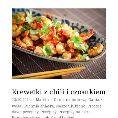
Krewetki z chili i czosnkiem
13/10/2014
Marcin
Dania na imprezę
,
Dania z
♦
♦
woka
,
Kuchnia chińska
,
Nasze ulubione
,
Proste i
łatwe przepisy
,
Przepisy
,
Przepisy na ostro
,
Przepisy z krewetek
,
Szybki obiad
♦