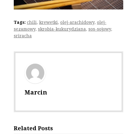
Tags:
chili
,
krewetki
,
olej-arachidowy
,
olej-
sezamowy
,
skrobia-kukurydziana
,
sos-sojowy
,
sriracha
Marcin
Related Posts