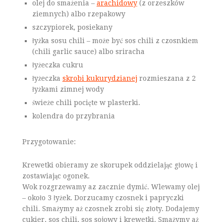
olej do smażenia –
arachidowy
(z orzeszków
ziemnych) albo rzepakowy
szczypiorek, posiekany
łyżka sosu chili – może być sos chili z czosnkiem
(chili garlic sauce) albo sriracha
łyżeczka cukru
łyżeczka
skrobi kukurydzianej
rozmieszana z 2
łyżkami zimnej wody
świeże chili pocięte w plasterki.
kolendra do przybrania
Przygotowanie:
Krewetki obieramy ze skorupek oddzielając głowę i
zostawiając ogonek.
Wok rozgrzewamy az zacznie dymić. Wlewamy olej
– około 3 łyżek. Dorzucamy czosnek i papryczki
chili. Smażymy aż czosnek zrobi się złoty. Dodajemy
cukier, sos chili, sos sojowy i krewetki. Smażymy aż