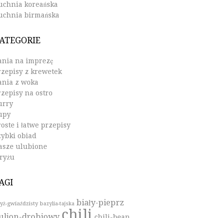
uchnia koreańska
uchnia birmańska
ATEGORIE
ania na imprezę
rzepisy z krewetek
ania z woka
rzepisy na ostro
urry
upy
oste i łatwe przepisy
zybki obiad
asze ulubione
 ryżu
AGI
biały-pieprz
yż-gwiaździsty
bazylia-tajska
chili
ulion-drobiowy
chili-bean