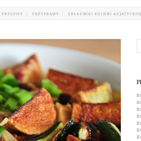
 PRZEPISY
PRZYPRAWY
SKŁADNIKI KUCHNI AZJATYCKIE
P
K
K
K
K
K
K
K