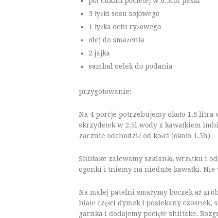
pół cukini pocietej w 0.5cm paski
3 łyżki sosu sojowego
1 łyżka octu ryżowego
olej do smażenia
2 jajka
sambal oelek do podania
przygotowanie:
Na 4 porcje potrzebujemy około 1.5 lit
skrzydełek w 2.5l wody z kawałkiem imbi
zacznie odchodzić od kości (około 1.5h)
Shiitake zalewamy szklanką wrzątku i od
ogonki i tniemy na nieduże kawałki. Nie
Na malej patelni smażymy boczek aż zrob
białe części dymek i posiekany czosnek,
garnka i dodajemy pocięte shiitake. Ro