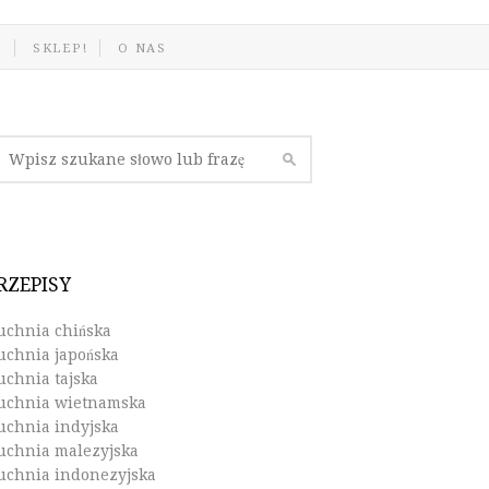
J
SKLEP!
O NAS
RZEPISY
uchnia chińska
uchnia japońska
uchnia tajska
uchnia wietnamska
uchnia indyjska
uchnia malezyjska
uchnia indonezyjska