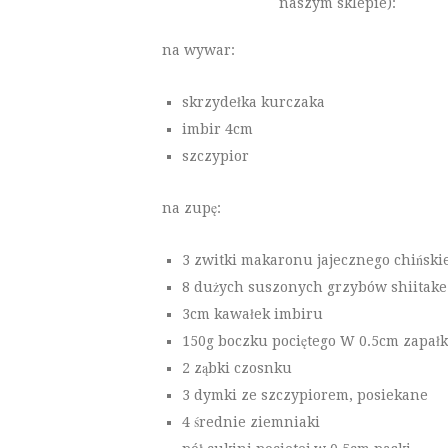
naszym sklepie):
na wywar:
skrzydełka kurczaka
imbir 4cm
szczypior
na zupę:
3 zwitki makaronu jajecznego chiński
8 dużych suszonych grzybów shiitake
3cm kawałek imbiru
150g boczku pociętego W 0.5cm zapałk
2 ząbki czosnku
3 dymki ze szczypiorem, posiekane
4 średnie ziemniaki