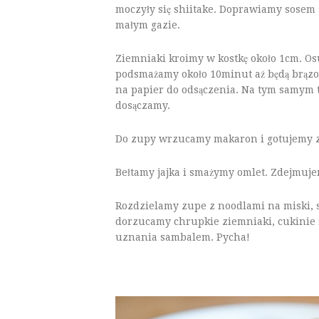
moczyły się shiitake. Doprawiamy sosem
małym gazie.
Ziemniaki kroimy w kostkę około 1cm. O
podsmażamy około 10minut aż będą brązo
na papier do odsączenia. Na tym samym 
dosączamy.
Do zupy wrzucamy makaron i gotujemy z
Bełtamy jajka i smażymy omlet. Zdejmujem
Rozdzielamy zupe z noodlami na miski, sp
dorzucamy chrupkie ziemniaki, cukinie 
uznania sambalem. Pycha!