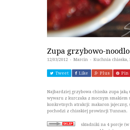
Zupa grzybowo-noodl
12/03/2012
Marcin
Kuchnia chińska
,
♦
♦
Tweet
Like
Plus
Pin 
Najbardziej grzybowa chińska zupa jaką 
wywaru z kurczaka z mocnym smakiem shi
konkretnych atrakcji: makaron jajeczny, 
pochodzi z chińskiej prowincji Yunnan.
składniki na 4 porcje
(w