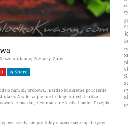
c
c
g
s
k
k
owa
r
Nasze ulubione
,
Przepisy
,
Zupy
♦
p
s
It
Share
s
s
c
udało nam się próbować. Bardzo konkretne połączenie
s
itake. A w tej zupie nie brakuje innych bardzo
skwarki z boczku, ziemniaczane kostki i omlet. Przepis
gr
 typowo azjatyckie produkty możecie się zaopatrzyć w