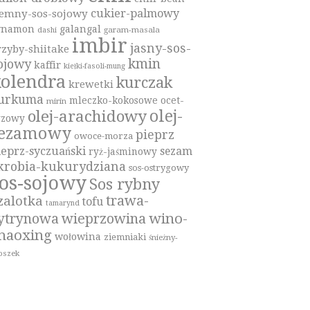
cukier-palmowy
iemny-sos-sojowy
ynamon
galangal
garam-masala
dashi
imbir
jasny-sos-
rzyby-shiitake
kmin
ojowy
kaffir
kiełki-fasoli-mung
olendra
kurczak
krewetki
urkuma
mleczko-kokosowe
ocet-
mirin
olej-
olej-arachidowy
yzowy
sezamowy
pieprz
owoce-morza
ieprz-syczuański
sezam
ryż-jaśminowy
krobia-kukurydziana
sos-ostrygowy
os-sojowy
Sos rybny
trawa-
zalotka
tofu
tamarynd
wino-
ytrynowa
wieprzowina
haoxing
wołowina
ziemniaki
śnieżny-
oszek