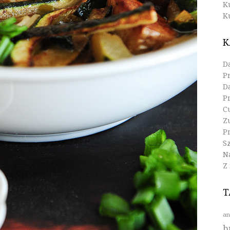
K
K
K
D
P
D
P
C
Z
Pr
S
N
Z
T
an
b