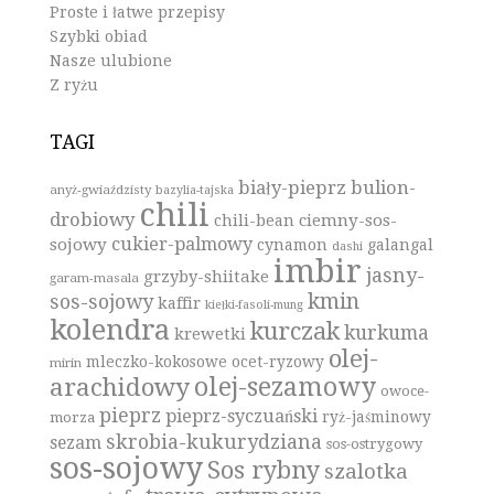
Proste i łatwe przepisy
Szybki obiad
Nasze ulubione
Z ryżu
TAGI
biały-pieprz
bulion-
anyż-gwiaździsty
bazylia-tajska
chili
drobiowy
ciemny-sos-
chili-bean
cukier-palmowy
sojowy
cynamon
galangal
dashi
imbir
jasny-
grzyby-shiitake
garam-masala
kmin
sos-sojowy
kaffir
kiełki-fasoli-mung
kolendra
kurczak
kurkuma
krewetki
olej-
mleczko-kokosowe
ocet-ryzowy
mirin
olej-sezamowy
arachidowy
owoce-
pieprz
pieprz-syczuański
ryż-jaśminowy
morza
skrobia-kukurydziana
sezam
sos-ostrygowy
sos-sojowy
Sos rybny
szalotka