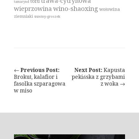
trawa-cytrynowa
tofu
tamarynd
wino-shaoxing
wieprzowina
wołowina
ziemniaki
śnieżny-groszek
←
Previous Post:
Next Post:
Kapusta
Brokuł, kalafior i
pekińska z grzybami
fasolka szparagowa
z woka →
w miso