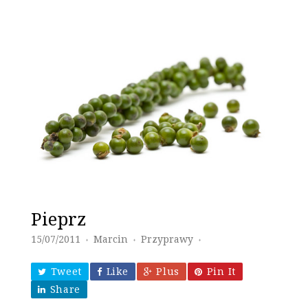
Pieprz
15/07/2011
Marcin
Przyprawy
♦
♦
♦
Tweet
Like
Plus
Pin It
Share