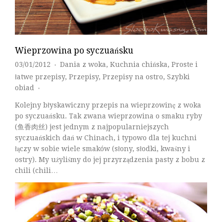
Wieprzowina po syczuańsku
03/01/2012
Dania z woka
,
Kuchnia chińska
,
Proste i
♦
łatwe przepisy
,
Przepisy
,
Przepisy na ostro
,
Szybki
obiad
♦
Kolejny błyskawiczny przepis na wieprzowinę z woka
po syczuańsku. Tak zwana wieprzowina o smaku ryby
(鱼香肉丝) jest jednym z najpopularniejszych
syczuańskich dań w Chinach, i typowo dla tej kuchni
łączy w sobie wiele smaków (słony, słodki, kwaśny i
ostry). My użyliśmy do jej przyrządzenia pasty z bobu z
chili (chili…
Czytaj Dalej