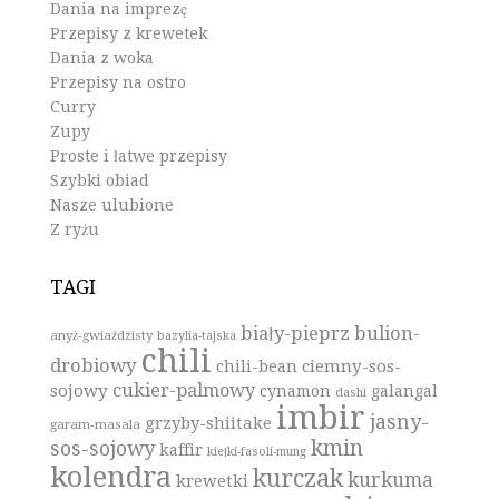
Dania na imprezę
Przepisy z krewetek
Dania z woka
Przepisy na ostro
Curry
Zupy
Proste i łatwe przepisy
Szybki obiad
Nasze ulubione
Z ryżu
TAGI
biały-pieprz
bulion-
anyż-gwiaździsty
bazylia-tajska
chili
drobiowy
ciemny-sos-
chili-bean
cukier-palmowy
sojowy
cynamon
galangal
dashi
imbir
jasny-
grzyby-shiitake
garam-masala
kmin
sos-sojowy
kaffir
kiełki-fasoli-mung
kolendra
kurczak
kurkuma
krewetki