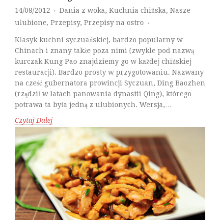
14/08/2012
Dania z woka
,
Kuchnia chińska
,
Nasze
♦
ulubione
,
Przepisy
,
Przepisy na ostro
♦
Klasyk kuchni syczuańskiej, bardzo popularny w
Chinach i znany także poza nimi (zwykle pod nazwą
kurczak Kung Pao znajdziemy go w każdej chińskiej
restauracji). Bardzo prosty w przygotowaniu. Nazwany
na cześć gubernatora prowincji Syczuan, Ding Baozhen
(rządził w latach panowania dynastii Qing), którego
potrawa ta była jedną z ulubionych. Wersja,…
Czytaj Dalej