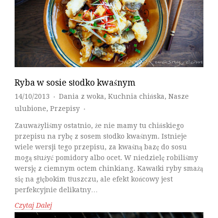
Ryba w sosie słodko kwaśnym
14/10/2013
Dania z woka
,
Kuchnia chińska
,
Nasze
♦
ulubione
,
Przepisy
♦
Zauważyliśmy ostatnio, że nie mamy tu chińskiego
przepisu na rybę z sosem słodko kwaśnym. Istnieje
wiele wersji tego przepisu, za kwaśną bazę do sosu
mogą służyć pomidory albo ocet. W niedzielę robiliśmy
wersję z ciemnym octem chinkiang. Kawałki ryby smażą
się na głębokim tłuszczu, ale efekt końcowy jest
perfekcyjnie delikatny…
Czytaj Dalej