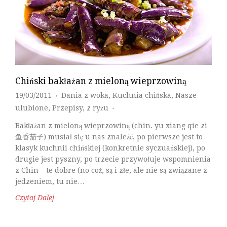
Chiński bakłażan z mieloną wieprzowiną
19/03/2011
Dania z woka
,
Kuchnia chińska
,
Nasze
♦
ulubione
,
Przepisy
,
z ryżu
♦
Bakłażan z mieloną wieprzowiną (chin. yu xiang qie zi
鱼香茄子) musiał się u nas znaleźć, po pierwsze jest to
klasyk kuchnii chińskiej (konkretnie syczuańskiej), po
drugie jest pyszny, po trzecie przywołuje wspomnienia
z Chin – te dobre (no coż, są i złe, ale nie są związane z
jedzeniem, tu nie…
Czytaj Dalej