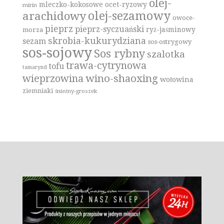
olej-
mleczko-kokosowe
ocet-ryzowy
mirin
olej-sezamowy
arachidowy
owoce-
pieprz
pieprz-syczuański
ryż-jaśminowy
morza
skrobia-kukurydziana
sezam
sos-ostrygowy
sos-sojowy
Sos rybny
szalotka
trawa-cytrynowa
tofu
tamarynd
wino-shaoxing
wieprzowina
wołowina
ziemniaki
śnieżny-groszek