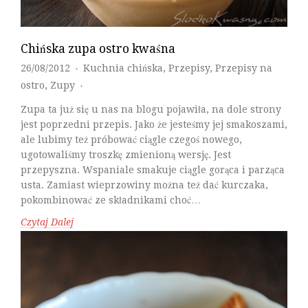
Chińska zupa ostro kwaśna
26/08/2012
Kuchnia chińska
,
Przepisy
,
Przepisy na
♦
ostro
,
Zupy
♦
Zupa ta już się u nas na blogu pojawiła, na dole strony
jest poprzedni przepis. Jako że jesteśmy jej smakoszami,
ale lubimy też próbować ciągle czegoś nowego,
ugotowaliśmy troszkę zmienioną wersję. Jest
przepyszna. Wspaniale smakuje ciągle gorąca i parząca
usta. Zamiast wieprzowiny można też dać kurczaka,
pokombinować ze składnikami choć…
Czytaj Dalej