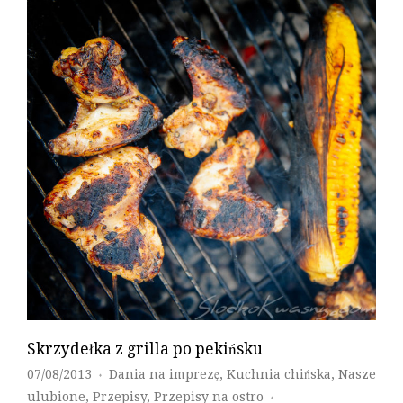
Skrzydełka z grilla po pekińsku
07/08/2013
Dania na imprezę
,
Kuchnia chińska
,
Nasze
♦
ulubione
,
Przepisy
,
Przepisy na ostro
♦