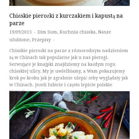
Chińskie pierożki z kurczakiem i kapustą na
parze
19/09/2015
Dim Sum
,
Kuchnia chińska
,
Nasze
♦
ulubione
,
Przepisy
♦
Chińskie pierożki na parze z różnorodnym nadzieniem
są w Chinach tak popularne jak u nas pierogi.
Serwujące je knajpki znajdziemy na każdym rogu
chińskiej ulicy. My je uwielbiamy, a Wam pokazujemy
krok po kroku jak je zgrabnie ulepić żeby wyglądały jak
w Chinach. Jeżeli lubicie i często lepicie polskie
pierogi,…
Czytaj Dalej