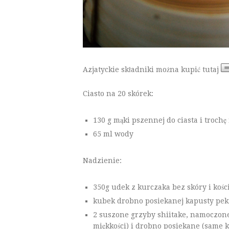
Azjatyckie składniki można kupić tutaj
Ciasto na 20 skórek:
130 g mąki pszennej do ciasta i trochę
65 ml wody
Nadzienie:
350g udek z kurczaka bez skóry i kośc
kubek drobno posiekanej kapusty peki
2 suszone grzyby shiitake, namoczone
miękkości) i drobno posiekane (same 