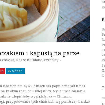
K
K
K
D
P
D
P
C
rczakiem i kapustą na parze
Z
 chińska
,
Nasze ulubione
,
Przepisy
Pr
♦
S
N
It
Share
Z
ym nadzieniem są w Chinach tak popularne jak u nas
T
 na każdym rogu chińskiej ulicy. My je uwielbiamy, a
abnie ulepić żeby wyglądały jak w Chinach.
an
ierogi, przygotowanie tych chińskich wg poniższej, bardzo
b