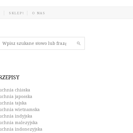
J
SKLEP!
O NAS
RZEPISY
uchnia chińska
uchnia japońska
uchnia tajska
uchnia wietnamska
uchnia indyjska
uchnia malezyjska
uchnia indonezyjska