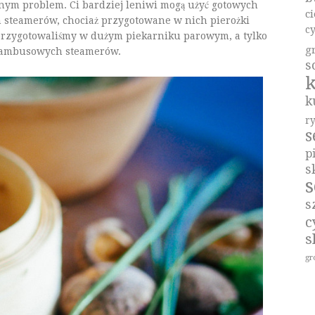
dnym problem. Ci bardziej leniwi mogą użyć gotowych
c
 steamerów, chociaż przygotowane w nich pierożki
c
przygotowaliśmy w dużym piekarniku parowym, a tylko
g
o bambusowych steamerów.
s
k
k
r
p
s
s
s
c
s
gr