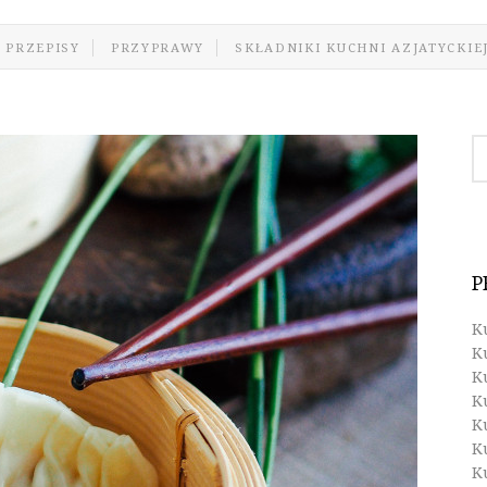
 PRZEPISY
PRZYPRAWY
SKŁADNIKI KUCHNI AZJATYCKIE
P
K
K
K
K
K
K
K