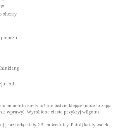
ów
o sherry
o pieprzu
Chinkiang
ju chili
 do momentu kiedy już nie będzie klejące (może to zając
a się wprawy). Wyrobione ciasto przykryj wilgotną
uj je aż będą miały 2.5 cm średnicy. Potnij każdy wałek