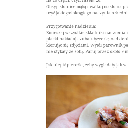
na 10 części, czyli razem 20.
Obsyp stolnice mąką i wałkuj ciasto na pl
użyć jakiegoś okrągłego naczynia o średni
Przygotwanie nadzienia:
Zmieszaj wszystkie składniki nadzienia i
placki nakładaj czubatą łyżeczkę nadzien
kierując się zdjęciami. Wyłóż parownik pa
nie stykały ze sobą. Paruj przez około 
Jak ulepić pierożki, żeby wygladały jak w