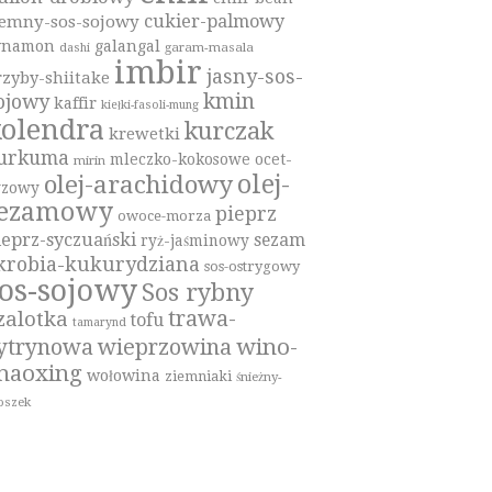
cukier-palmowy
iemny-sos-sojowy
ynamon
galangal
garam-masala
dashi
imbir
jasny-sos-
rzyby-shiitake
kmin
ojowy
kaffir
kiełki-fasoli-mung
olendra
kurczak
krewetki
urkuma
mleczko-kokosowe
ocet-
mirin
olej-
olej-arachidowy
yzowy
sezamowy
pieprz
owoce-morza
ieprz-syczuański
sezam
ryż-jaśminowy
krobia-kukurydziana
sos-ostrygowy
os-sojowy
Sos rybny
trawa-
zalotka
tofu
tamarynd
wino-
ytrynowa
wieprzowina
haoxing
wołowina
ziemniaki
śnieżny-
oszek