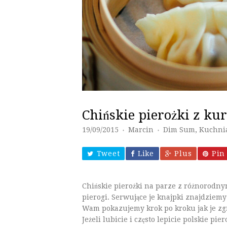
Chińskie pierożki z ku
19/09/2015
Marcin
Dim Sum
,
Kuchnia
♦
♦
Tweet
Like
Plus
Pin 
Chińskie pierożki na parze z różnorodn
pierogi. Serwujące je knajpki znajdziemy
Wam pokazujemy krok po kroku jak je zgr
Jeżeli lubicie i często lepicie polskie p