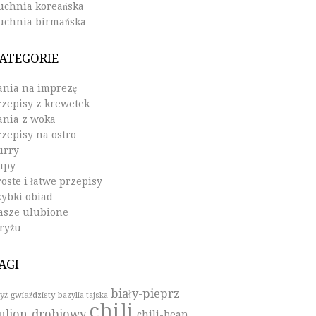
uchnia koreańska
uchnia birmańska
ATEGORIE
ania na imprezę
rzepisy z krewetek
ania z woka
rzepisy na ostro
urry
upy
oste i łatwe przepisy
zybki obiad
asze ulubione
 ryżu
AGI
biały-pieprz
yż-gwiaździsty
bazylia-tajska
chili
ulion-drobiowy
chili-bean