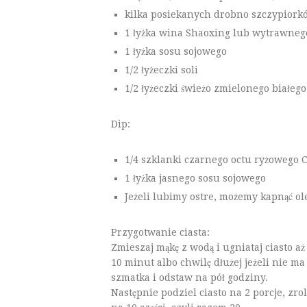
kilka posiekanych drobno szczypiork
1 łyżka wina Shaoxing lub wytrawneg
1 łyżka sosu sojowego
1/2 łyżeczki soli
1/2 łyżeczki świeżo zmielonego białeg
Dip:
1/4 szklanki czarnego octu ryżowego 
1 łyżka jasnego sosu sojowego
Jeżeli lubimy ostre, możemy kapnąć ole
Przygotwanie ciasta:
Zmieszaj mąkę z wodą i ugniataj ciasto aż
10 minut albo chwilę dłużej jeżeli nie m
szmatka i odstaw na pół godziny.
Następnie podziel ciasto na 2 porcje, zrol