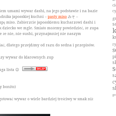
c
iem umami wywar dashi, na jego podstawie i na bazie
c
adnika japońskiej kuchni –
pasty miso
みそ –
g
pę miso. Zabierzcie japońskiemu kucharzowi dashi i
s
ak dziecko we mgle. Śmiało możemy powiedzieć, że zupa
k
le że nie, nie sushi, przynajmniej nie naszym
k
r
ć, dlatego przejdźmy od razu do sedna i przepisów.
p
ejszy wywar do klarownych zup
s
s
uga lista 😉
s
c
y bonito)
s
gr
otować wywar o wiele bardziej treściwy w smak niż