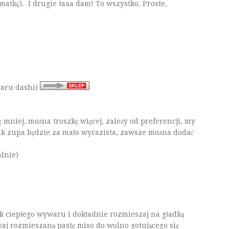
matkę). I drugie taaa dam! To wszystko. Proste,
waru dashi)
 mniej, można troszkę więcej, zależy od preferencji, my
ak zupa będzie za mało wyrazista, zawsze można dodać
lnie)
żek ciepłego wywaru i dokładnie rozmieszaj na gładką
aj rozmieszaną pastę miso do wolno gotującego się