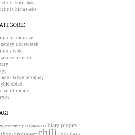
uchnia koreańska
uchnia birmańska
ATEGORIE
ania na imprezę
rzepisy z krewetek
ania z woka
rzepisy na ostro
urry
upy
oste i łatwe przepisy
zybki obiad
asze ulubione
 ryżu
AGI
biały-pieprz
yż-gwiaździsty
bazylia-tajska
chili
ulion-drobiowy
chili-bean