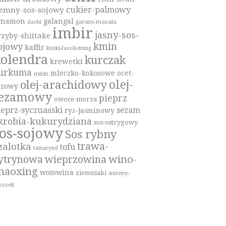
cukier-palmowy
iemny-sos-sojowy
ynamon
galangal
garam-masala
dashi
imbir
jasny-sos-
rzyby-shiitake
kmin
ojowy
kaffir
kiełki-fasoli-mung
olendra
kurczak
krewetki
urkuma
mleczko-kokosowe
ocet-
mirin
olej-
olej-arachidowy
yzowy
sezamowy
pieprz
owoce-morza
ieprz-syczuański
sezam
ryż-jaśminowy
krobia-kukurydziana
sos-ostrygowy
os-sojowy
Sos rybny
trawa-
zalotka
tofu
tamarynd
wino-
ytrynowa
wieprzowina
haoxing
wołowina
ziemniaki
śnieżny-
oszek