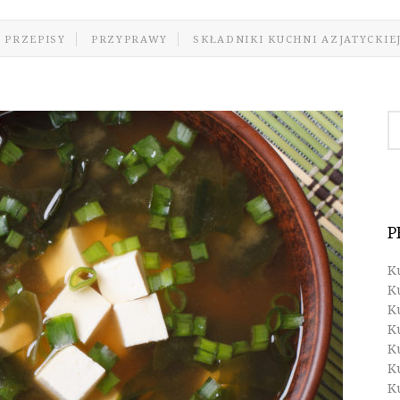
 PRZEPISY
PRZYPRAWY
SKŁADNIKI KUCHNI AZJATYCKIE
P
K
K
K
K
K
K
K