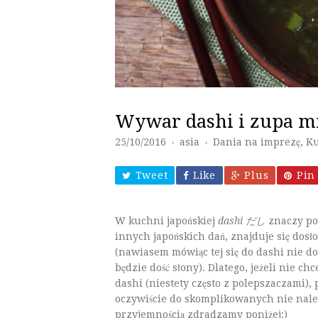
Wywar dashi i zupa m
25/10/2016
asia
Dania na imprezę
,
Ku
♦
♦
Tweet
Like
Plus
Pin 
W kuchni japońskiej
dashi だし
znaczy po 
innych japońskich dań, znajduje się dosło
(nawiasem mówiąc tej się do dashi nie d
będzie dość słony). Dlatego, jeżeli nie
dashi (niestety często z polepszaczami)
oczywiście do skomplikowanych nie należy
przyjemnością zdradzamy poniżej:)