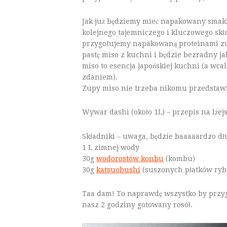
Jak już będziemy mieć napakowany smak
kolejnego tajemniczego i kluczowego skł
przygotujemy napakowaną proteinami zu
pastę miso z kuchni i będzie bezradny j
miso to esencja japońskiej kuchni (a wca
zdaniem).
Zupy miso nie trzeba nikomu przedstawia
Wywar dashi (około 1L) – przepis na lż
Składniki – uwaga, będzie baaaaardzo dł
1 L zimnej wody
30g
wodorostów konbu
(kombu)
30g
katsuobushi
(suszonych płatków ryb
Taa dam! To naprawdę wszystko by przyg
nasz 2 godziny gotowany rosół.