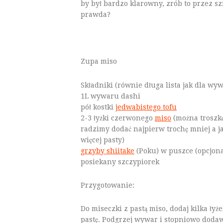
by był bardzo klarowny, zrób to przez sz
prawda?
Zupa miso
Składniki (równie długa lista jak dla wy
1L wywaru dashi
pół kostki
jedwabistego tofu
2-3 łyżki czerwonego
miso
(można troszkę
radzimy dodać najpierw trochę mniej a j
więcej pasty)
grzyby shiitake
(Poku) w puszce (opcjona
posiekany szczypiorek
Przygotowanie:
Do miseczki z pastą miso, dodaj kilka ły
pastę. Podgrzej wywar i stopniowo dodaw