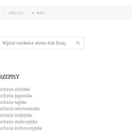
J
SKLEP!
O NAS
RZEPISY
uchnia chińska
uchnia japońska
uchnia tajska
uchnia wietnamska
uchnia indyjska
uchnia malezyjska
uchnia indonezyjska