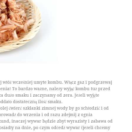
ej włóż wcześniej umyte kombu. Włącz gaz i podgrzewaj
enia! To bardzo ważne, należy wyjąć kombu tuż przed
a dużo smaku i zaczynamy od zera. Jeżeli wyjęte
ddało dostateczną ilość smaku.
lej ćwierć szklanki zimnej wody by go schłodzić i od
oprowadź do wrzenia i od razu zdejmij z ognia
kund, inaczej wywar będzie zbyt wyrazisty i zabawa od
 osiadły na dnie, po czym odcedź wywar (jeżeli chcemy