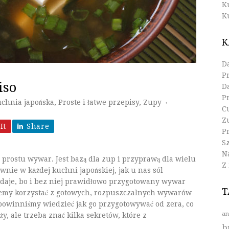
K
K
K
D
P
iso
D
P
chnia japońska
,
Proste i łatwe przepisy
,
Zupy
♦
C
Z
It
Share
Pr
S
N
prostu wywar. Jest bazą dla zup i przyprawą dla wielu
Z
wnie w każdej kuchni japońskiej, jak u nas sól
odaje, bo i bez niej prawidłowo przygotowany wywar
T
 chcemy korzystać z gotowych, rozpuszczalnych wywarów
, powinniśmy wiedzieć jak go przygotowywać od zera, co
an
, ale trzeba znać kilka sekretów, które z
b