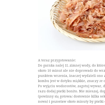
A teraz przygotowanie:
Do garnka nalej 1L zimnej wody, do któr
około 10 minut ale nie doprowadź do wrz
punktem wrzenia, inaczej wydzieli ono z
kombu jest w dotyku miękkie, znaczy że o
Po wyjęciu wodorostów, zagotuj wywar, do
razu dodaj płatki bonito. Nie mieszaj, d
(powinny się gotować dosłownie kilka se
nowa) i pozostaw około minuty by płatki