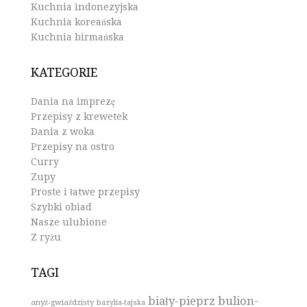
Kuchnia indonezyjska
Kuchnia koreańska
Kuchnia birmańska
KATEGORIE
Dania na imprezę
Przepisy z krewetek
Dania z woka
Przepisy na ostro
Curry
Zupy
Proste i łatwe przepisy
Szybki obiad
Nasze ulubione
Z ryżu
TAGI
biały-pieprz
bulion-
anyż-gwiaździsty
bazylia-tajska