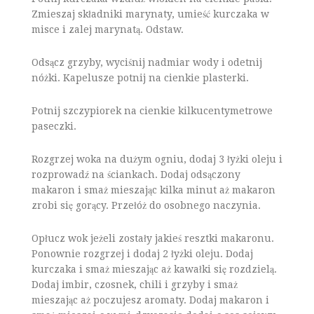
Zmieszaj składniki marynaty, umieść kurczaka w
misce i zalej marynatą. Odstaw.
Odsącz grzyby, wyciśnij nadmiar wody i odetnij
nóżki. Kapelusze potnij na cienkie plasterki.
Potnij szczypiorek na cienkie kilkucentymetrowe
paseczki.
Rozgrzej woka na dużym ogniu, dodaj 3 łyżki oleju i
rozprowadź na ściankach. Dodaj odsączony
makaron i smaż mieszając kilka minut aż makaron
zrobi się gorący. Przełóż do osobnego naczynia.
Opłucz wok jeżeli zostały jakieś resztki makaronu.
Ponownie rozgrzej i dodaj 2 łyżki oleju. Dodaj
kurczaka i smaż mieszając aż kawałki się rozdzielą.
Dodaj imbir, czosnek, chili i grzyby i smaż
mieszając aż poczujesz aromaty. Dodaj makaron i