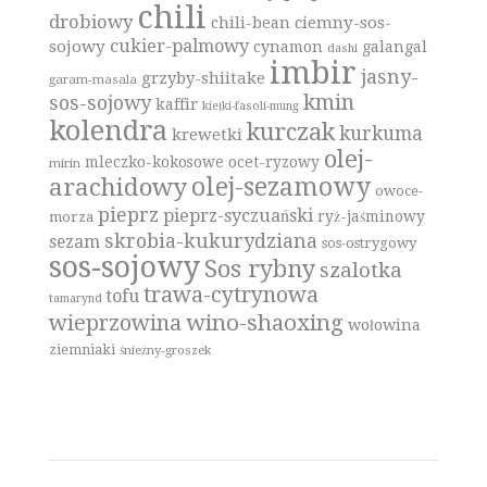
chili
drobiowy
ciemny-sos-
chili-bean
cukier-palmowy
sojowy
cynamon
galangal
dashi
imbir
jasny-
grzyby-shiitake
garam-masala
kmin
sos-sojowy
kaffir
kiełki-fasoli-mung
kolendra
kurczak
kurkuma
krewetki
olej-
mleczko-kokosowe
ocet-ryzowy
mirin
olej-sezamowy
arachidowy
owoce-
pieprz
pieprz-syczuański
ryż-jaśminowy
morza
skrobia-kukurydziana
sezam
sos-ostrygowy
sos-sojowy
Sos rybny
szalotka
trawa-cytrynowa
tofu
tamarynd
wino-shaoxing
wieprzowina
wołowina
ziemniaki
śnieżny-groszek