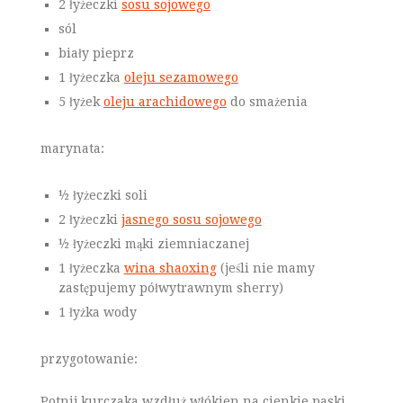
2 łyżeczki
sosu sojowego
sól
biały pieprz
1 łyżeczka
oleju sezamowego
5 łyżek
oleju arachidowego
do smażenia
marynata:
½ łyżeczki soli
2 łyżeczki
jasnego sosu sojowego
½ łyżeczki mąki ziemniaczanej
1 łyżeczka
wina shaoxing
(jeśli nie mamy
zastępujemy półwytrawnym sherry)
1 łyżka wody
przygotowanie:
Potnij kurczaka wzdłuż włókien na cienkie paski.