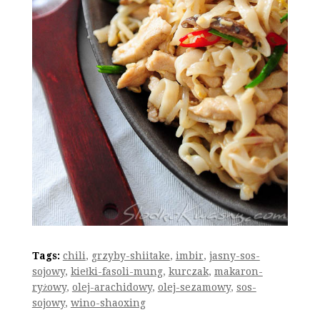
Tags:
chili
,
grzyby-shiitake
,
imbir
,
jasny-sos-
sojowy
,
kiełki-fasoli-mung
,
kurczak
,
makaron-
ryżowy
,
olej-arachidowy
,
olej-sezamowy
,
sos-
sojowy
,
wino-shaoxing