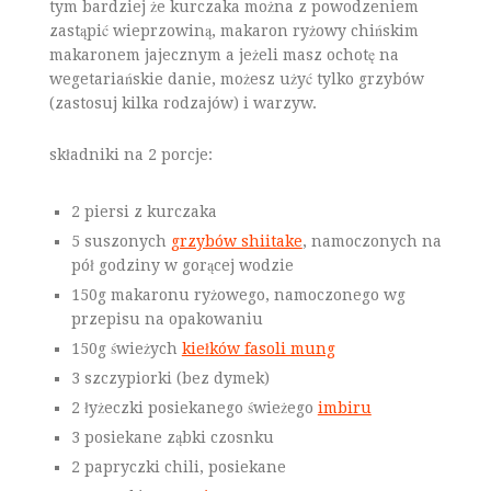
tym bardziej że kurczaka można z powodzeniem
zastąpić wieprzowiną, makaron ryżowy chińskim
makaronem jajecznym a jeżeli masz ochotę na
wegetariańskie danie, możesz użyć tylko grzybów
(zastosuj kilka rodzajów) i warzyw.
składniki na 2 porcje:
2 piersi z kurczaka
5 suszonych
grzybów shiitake
, namoczonych na
pół godziny w gorącej wodzie
150g makaronu ryżowego, namoczonego wg
przepisu na opakowaniu
150g świeżych
kiełków fasoli mung
3 szczypiorki (bez dymek)
2 łyżeczki posiekanego świeżego
imbiru
3 posiekane ząbki czosnku
2 papryczki chili, posiekane