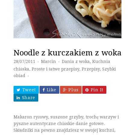
Noodle z kurczakiem z woka
28/07/2011
Marcin
Dania z woka
,
Kuchnia
♦
♦
chińska
,
Proste i łatwe przepisy
,
Przepisy
,
Szybki
obiad
♦
Tweet
Like
Plus
Pin It
Share
Makaron ryżowy, suszone grzyby, trochę warzyw i
pyszne autentyczne chińskie danie gotowe.
Składniki na pewno znajdziesz w swojej kuchni,