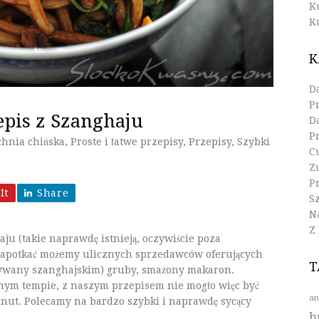
K
K
K
D
P
pis z Szanghaju
D
P
hnia chińska
,
Proste i łatwe przepisy
,
Przepisy
,
Szybki
C
Z
Pr
It
Share
S
N
Z
ju (takie naprawdę istnieją, oczywiście poza
apotkać możemy ulicznych sprzedawców oferujących
T
azywany szanghajskim) gruby, smażony makaron.
nym tempie, z naszym przepisem nie mogło więc być
an
minut. Polecamy na bardzo szybki i naprawdę sycący
b