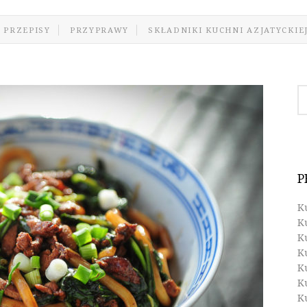
 PRZEPISY
PRZYPRAWY
SKŁADNIKI KUCHNI AZJATYCKIE
P
K
K
K
K
K
K
K