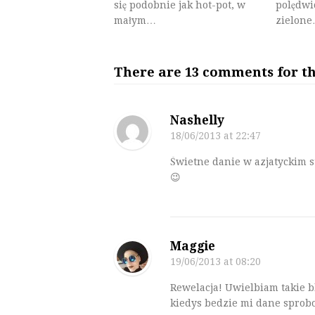
się podobnie jak hot-pot, w
polędwi
małym…
zielon
There are 13 comments for thi
Nashelly
18/06/2013
at 22:47
Świetne danie w azjatyckim s
😉
Maggie
19/06/2013
at 08:20
Rewelacja! Uwielbiam takie 
kiedys bedzie mi dane sprob