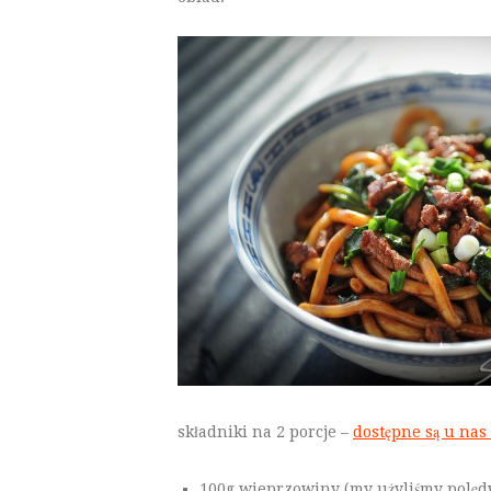
składniki na 2 porcje –
dostępne są u nas
100g wieprzowiny (my użyliśmy polędwi