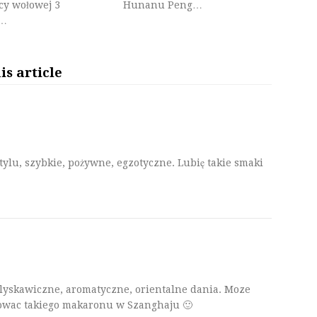
cy wołowej 3
Hunanu Peng…
e…
s article
tylu, szybkie, pożywne, egzotyczne. Lubię takie smaki
blyskawiczne, aromatyczne, orientalne dania. Moze
owac takiego makaronu w Szanghaju 🙂