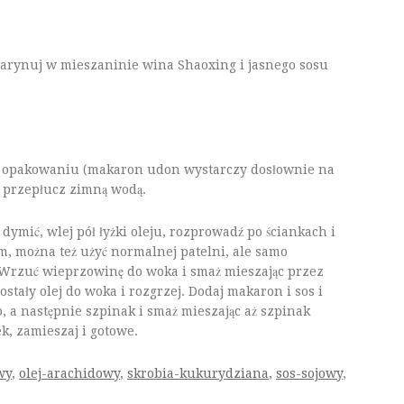
marynuj w mieszaninie wina Shaoxing i jasnego sosu
 opakowaniu (makaron udon wystarczy dosłownie na
i przepłucz zimną wodą.
ymić, wlej pół łyżki oleju, rozprowadź po ściankach i
em, można też użyć normalnej patelni, ale samo
 Wrzuć wieprzowinę do woka i smaż mieszając przez
ostały olej do woka i rozgrzej. Dodaj makaron i sos i
 a następnie szpinak i smaż mieszając aż szpinak
ek, zamieszaj i gotowe.
wy
,
olej-arachidowy
,
skrobia-kukurydziana
,
sos-sojowy
,