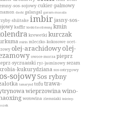
cukier-palmowy
iemny-sos-sojowy
ynamon
galangal
garam-masala
dashi
imbir
jasny-sos-
rzyby-shiitake
kmin
ojowy
kaffir
kiełki-fasoli-mung
olendra
kurczak
krewetki
urkuma
mleczko-kokosowe
ocet-
mirin
olej-
olej-arachidowy
yzowy
sezamowy
pieprz
owoce-morza
ieprz-syczuański
sezam
ryż-jaśminowy
krobia-kukurydziana
sos-ostrygowy
os-sojowy
Sos rybny
trawa-
zalotka
tofu
tamarynd
wino-
ytrynowa
wieprzowina
haoxing
wołowina
ziemniaki
śnieżny-
oszek