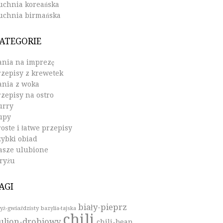
uchnia koreańska
uchnia birmańska
ATEGORIE
ania na imprezę
rzepisy z krewetek
ania z woka
rzepisy na ostro
urry
upy
oste i łatwe przepisy
zybki obiad
asze ulubione
 ryżu
AGI
biały-pieprz
yż-gwiaździsty
bazylia-tajska
chili
ulion-drobiowy
chili-bean