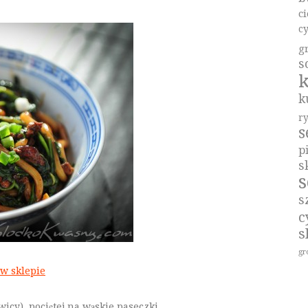
c
c
g
s
k
k
r
p
s
s
s
c
s
gr
 w sklepie
cy), pociętej na wąskie paseczki