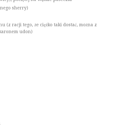
nego sherry)
(z racji tego, że ciężko taki dostać, można z
akaronem udon)
u