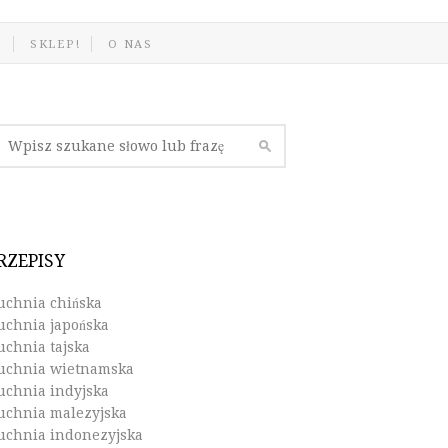
J
SKLEP!
O NAS
RZEPISY
uchnia chińska
uchnia japońska
uchnia tajska
uchnia wietnamska
uchnia indyjska
uchnia malezyjska
uchnia indonezyjska