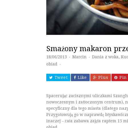
Smażony makaron prze
18/06/2013
Marcin
Dania z woka
,
Kuc
♦
♦
obiad
♦
Tweet
Like
Plus
Pin 
Spacerując zacisznymi uliczkami Szangha
nowoczesnym i zatłoczonym centrum), n
specyficzny dla tego miasta (dlatego n
Przygotowują go w naprawdę błyskawicz
inaczej – cała zabawa zajęła raptem 15 
obiad.