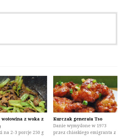
 wołowina z woka z
Kurczak generała Tso
ą
Danie wymyślone w 1973
i na 2-3 porcje 250 g
przez chińskiego emigranta z