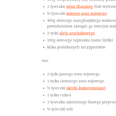
1 łyżeczka
wina Shaoxing
(lub wytraw
½ łyżeczki
jasnego sosu sojowego
400g świeżego szanghajskiego makaronu 
powodzeniem zastąpić go świeżym m
2 łyżki
oleju arachidowego
100g świeżego szpinaku (same listki)
kilka posiekanych szczypiorków
sos:
2 łyżki jasnego sosu sojowego
1 łyżka ciemnego sosu sojowego
½ łyżeczki
skrobi kukurydzianej
1 łyżka cukru
1 łyżeczka zmielonego białego pieprz
¼ łyżeczki soli