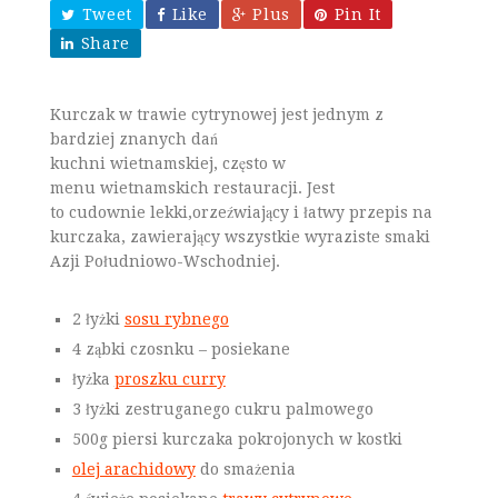
Tweet
Like
Plus
Pin It
Share
Kurczak w trawie cytrynowej jest jednym z
bardziej znanych dań
kuchni wietnamskiej, często w
menu wietnamskich restauracji. Jest
to cudownie lekki,orzeźwiający i łatwy przepis na
kurczaka, zawierający wszystkie wyraziste smaki
Azji Południowo-Wschodniej.
2 łyżki
sosu rybnego
4 ząbki czosnku – posiekane
łyżka
proszku curry
3 łyżki zestruganego cukru palmowego
500g piersi kurczaka pokrojonych w kostki
olej arachidowy
do smażenia