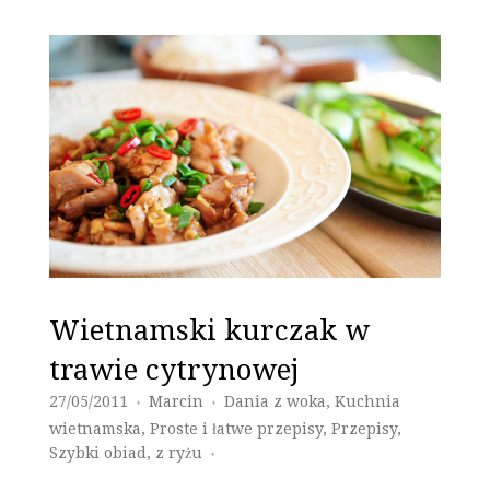
Wietnamski kurczak w
trawie cytrynowej
27/05/2011
Marcin
Dania z woka
,
Kuchnia
♦
♦
wietnamska
,
Proste i łatwe przepisy
,
Przepisy
,
Szybki obiad
,
z ryżu
♦