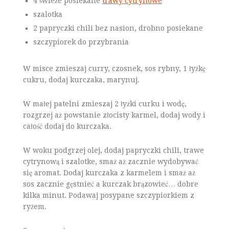
4 świeże posiekane
trawy cytrynowe
szalotka
2 papryczki chili bez nasion, drobno posiekane
szczypiorek do przybrania
W misce zmieszaj curry, czosnek, sos rybny, 1 łyżkę
cukru, dodaj kurczaka, marynuj.
W małej patelni zmieszaj 2 łyżki curku i wodę,
rozgrzej aż powstanie złocisty karmel, dodaj wody i
całość dodaj do kurczaka.
W woku podgrzej olej, dodaj papryczki chili, trawe
cytrynową i szalotke, smaż aż zacznie wydobywać
się aromat. Dodaj kurczaka z karmelem i smaż aż
sos zacznie gęstnieć a kurczak brązowieć… dobre
kilka minut. Podawaj posypane szczypiorkiem z
ryżem.