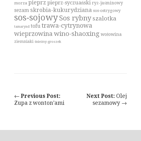
pieprz
pieprz-syczuański
ryż-jaśminowy
morza
skrobia-kukurydziana
sezam
sos-ostrygowy
sos-sojowy
Sos rybny
szalotka
trawa-cytrynowa
tofu
tamarynd
wino-shaoxing
wieprzowina
wołowina
ziemniaki
śnieżny-groszek
←
Previous Post:
Next Post:
Olej
Zupa z wonton’ami
sezamowy →