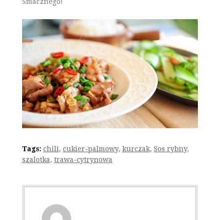
Smacznego!
Tags:
chili
,
cukier-palmowy
,
kurczak
,
Sos rybny
,
szalotka
,
trawa-cytrynowa