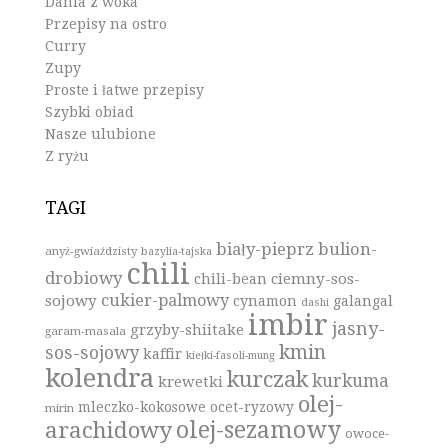
Dania z woka
Przepisy na ostro
Curry
Zupy
Proste i łatwe przepisy
Szybki obiad
Nasze ulubione
Z ryżu
TAGI
biały-pieprz
bulion-
anyż-gwiaździsty
bazylia-tajska
chili
drobiowy
ciemny-sos-
chili-bean
cukier-palmowy
sojowy
cynamon
galangal
dashi
imbir
jasny-
grzyby-shiitake
garam-masala
kmin
sos-sojowy
kaffir
kiełki-fasoli-mung
kolendra
kurczak
kurkuma
krewetki
olej-
mleczko-kokosowe
ocet-ryzowy
mirin
olej-sezamowy
arachidowy
owoce-