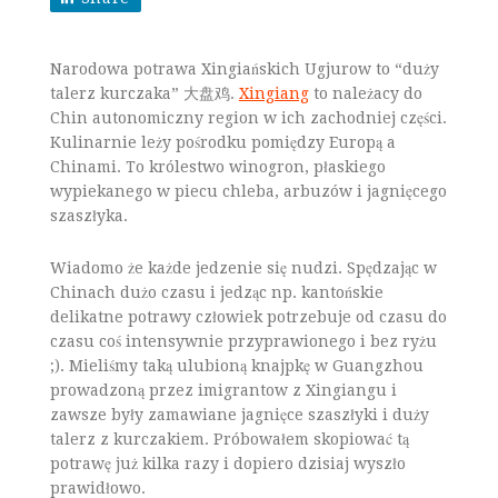
Narodowa potrawa Xingiańskich Ugjurow to “duży
talerz kurczaka” 大盘鸡.
Xingiang
to należacy do
Chin autonomiczny region w ich zachodniej części.
Kulinarnie leży pośrodku pomiędzy Europą a
Chinami. To królestwo winogron, płaskiego
wypiekanego w piecu chleba, arbuzów i jagnięcego
szaszłyka.
Wiadomo że każde jedzenie się nudzi. Spędzając w
Chinach dużo czasu i jedząc np. kantońskie
delikatne potrawy człowiek potrzebuje od czasu do
czasu coś intensywnie przyprawionego i bez ryżu
;). Mieliśmy taką ulubioną knajpkę w Guangzhou
prowadzoną przez imigrantow z Xingiangu i
zawsze były zamawiane jagnięce szaszłyki i duży
talerz z kurczakiem. Próbowałem skopiować tą
potrawę już kilka razy i dopiero dzisiaj wyszło
prawidłowo.