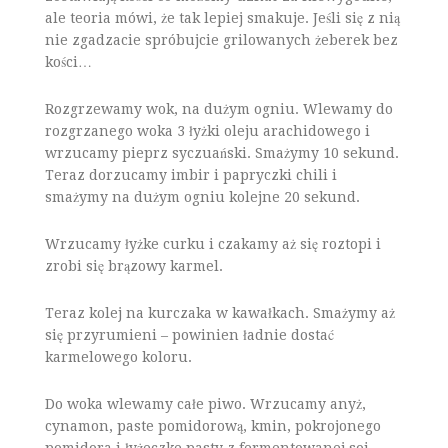
ale teoria mówi, że tak lepiej smakuje. Jeśli się z nią
nie zgadzacie spróbujcie grilowanych żeberek bez
kości…
Rozgrzewamy wok, na dużym ogniu. Wlewamy do
rozgrzanego woka 3 łyżki oleju arachidowego i
wrzucamy pieprz syczuański. Smażymy 10 sekund.
Teraz dorzucamy imbir i papryczki chili i
smażymy na dużym ogniu kolejne 20 sekund.
Wrzucamy łyżke curku i czakamy aż się roztopi i
zrobi się brązowy karmel.
Teraz kolej na kurczaka w kawałkach. Smażymy aż
się przyrumieni – powinien ładnie dostać
karmelowego koloru.
Do woka wlewamy całe piwo. Wrzucamy anyż,
cynamon, paste pomidorową, kmin, pokrojonego
pomidora i łyżeczke pasty z fermentowanej soi.