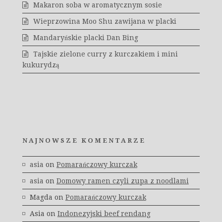
Makaron soba w aromatycznym sosie
Wieprzowina Moo Shu zawijana w placki
Mandaryńskie placki Dan Bing
Tajskie zielone curry z kurczakiem i mini
kukurydzą
NAJNOWSZE KOMENTARZE
asia
on
Pomarańczowy kurczak
asia
on
Domowy ramen czyli zupa z noodlami
Magda
on
Pomarańczowy kurczak
Asia
on
Indonezyjski beef rendang