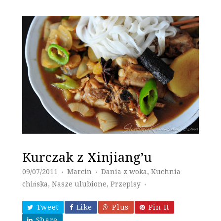
Kurczak z Xinjiang’u
09/07/2011
Marcin
Dania z woka
,
Kuchnia
♦
♦
chińska
,
Nasze ulubione
,
Przepisy
♦
Tweet
Like
Plus
Pin It
Share