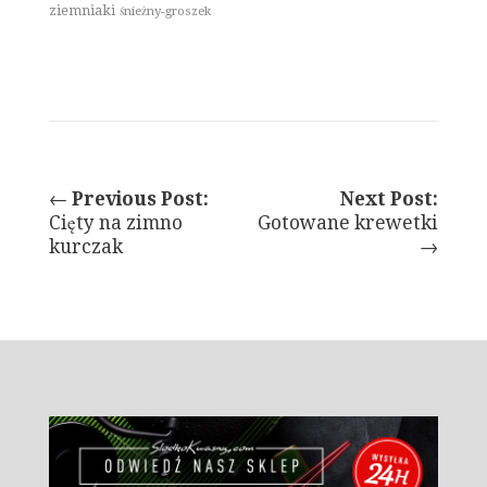
ziemniaki
śnieżny-groszek
←
Previous Post:
Next Post:
Cięty na zimno
Gotowane krewetki
kurczak
→