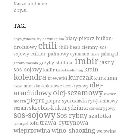
Nasze ulubione
Z ryżu
TAGI
biały-pieprz
bulion-
anyż-gwiaździsty
bazylia-tajska
chili
drobiowy
ciemny-sos-
chili-bean
cukier-palmowy
sojowy
cynamon
galangal
dashi
imbir
jasny-
grzyby-shiitake
garam-masala
kmin
sos-sojowy
kaffir
kiełki-fasoli-mung
kolendra
kurczak
kurkuma
krewetki
olej-
mleczko-kokosowe
ocet-ryzowy
mirin
olej-sezamowy
arachidowy
owoce-
pieprz
pieprz-syczuański
ryż-jaśminowy
morza
skrobia-kukurydziana
sezam
sos-ostrygowy
sos-sojowy
Sos rybny
szalotka
trawa-cytrynowa
tofu
tamarynd
wino-shaoxing
wieprzowina
wołowina