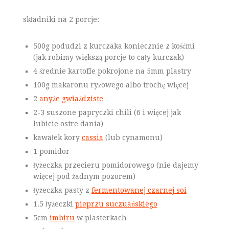
składniki na 2 porcje:
500g podudzi z kurczaka koniecznie z kośćmi
(jak robimy większą porcje to cały kurczak)
4 średnie kartofle pokrojone na 5mm plastry
100g makaronu ryżowego albo trochę więcej
2
anyże gwiaździste
2-3 suszone papryczki chili (6 i więcej jak
lubicie ostre dania)
kawałek kory
cassia
(lub cynamonu)
1 pomidor
łyżeczka przecieru pomidorowego (nie dajemy
więcej pod żadnym pozorem)
łyżeczka pasty z
fermentowanej czarnej soi
1.5 łyżeczki
pieprzu suczuańskiego
5cm
imbiru
w plasterkach