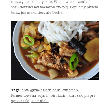
niezwykle aromatyczne. W połowie jedzenia do
sosu dorzucamy makaron ryżowy. Popijamy piwem
teraz już niekoniecznie Lechem.
Tags:
anyż-gwiaździsty
,
chili
,
cynamon
,
fermentowana-soja
,
imbir
,
kmin
,
kurczak
,
pieprz-
syczuański
,
ziemniaki