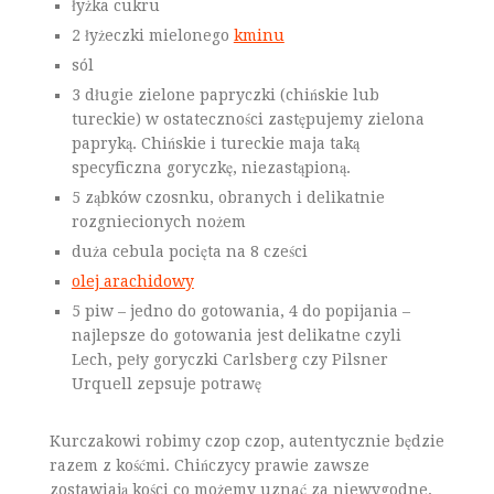
łyżka cukru
2 łyżeczki mielonego
kminu
sól
3 długie zielone papryczki (chińskie lub
tureckie) w ostateczności zastępujemy zielona
papryką. Chińskie i tureckie maja taką
specyficzna goryczkę, niezastąpioną.
5 ząbków czosnku, obranych i delikatnie
rozgniecionych nożem
duża cebula pocięta na 8 cześci
olej arachidowy
5 piw – jedno do gotowania, 4 do popijania –
najlepsze do gotowania jest delikatne czyli
Lech, peły goryczki Carlsberg czy Pilsner
Urquell zepsuje potrawę
Kurczakowi robimy czop czop, autentycznie będzie
razem z kośćmi. Chińczycy prawie zawsze
zostawiają kości co możemy uznać za niewygodne,