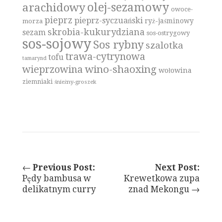
olej-sezamowy
arachidowy
owoce-
pieprz
pieprz-syczuański
ryż-jaśminowy
morza
skrobia-kukurydziana
sezam
sos-ostrygowy
sos-sojowy
Sos rybny
szalotka
trawa-cytrynowa
tofu
tamarynd
wino-shaoxing
wieprzowina
wołowina
ziemniaki
śnieżny-groszek
←
Previous Post:
Next Post:
Pędy bambusa w
Krewetkowa zupa
delikatnym curry
znad Mekongu →