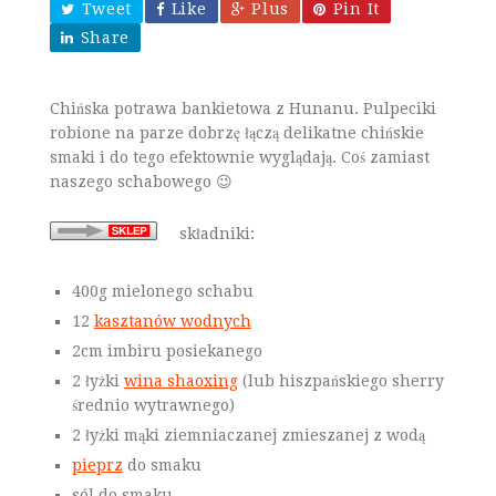
Tweet
Like
Plus
Pin It
Share
Chińska potrawa bankietowa z Hunanu. Pulpeciki
robione na parze dobrzę łączą delikatne chińskie
smaki i do tego efektownie wyglądają. Coś zamiast
naszego schabowego 😉
składniki:
400g mielonego schabu
12
kasztanów wodnych
2cm imbiru posiekanego
2 łyżki
wina shaoxing
(lub hiszpańskiego sherry
średnio wytrawnego)
2 łyżki mąki ziemniaczanej zmieszanej z wodą
pieprz
do smaku
sól do smaku