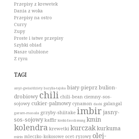
Przepisy z krewetek
Dania z woka
Przepisy na ostro
Curry
Zupy
Proste i łatwe przepisy
Szybki obiad
Nasze ulubione
Z ryżu
TAGI
biały-pieprz
bulion-
anyż-gwiaździsty
bazylia-tajska
chili
drobiowy
ciemny-sos-
chili-bean
cukier-palmowy
sojowy
cynamon
galangal
dashi
imbir
jasny-
grzyby-shiitake
garam-masala
kmin
sos-sojowy
kaffir
kiełki-fasoli-mung
kolendra
kurczak
kurkuma
krewetki
olej-
mleczko-kokosowe
ocet-ryzowy
mirin