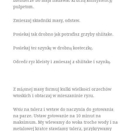
blenderze bo maja nadawać kruchą konsystencję
pulpetom.
Zmieszaj składniki masy, odstaw.
Posiekaj tak drobno jak potrafisz grzyby shiitake.
Posiekaj też szynkę w drobną kosteczkę.
Odcedź ryż kleisty i zmieszaj z shiitake i szynką.
Z mięsnej masy formuj kulki wielkości orzechów
włoskich i obtaczaj w mieszaninie ryżu.
Włóż na talerz i wstaw do naczynia do gotowania
na parze. Ustaw gotowanie na 10 minut na
maksimum. My wlewamy do woka troche wody i na
metalowej kratce stawiamy talerz, przykrywamy