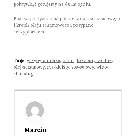
pokrywką i gotujemy na dużm ogniu.
Podawaj natychmiast polane kroplą sosu sojowego
i kroplą oleju sezamowego i posypane
szczypiorkiem.
Tags:
grzyby-shiitake
,
imbir
,
kasztany-wodne
,
olej-sezamowy
,
ryż-kleisty
,
sos-sojowy
,
wino-
shaoxing
Marcin