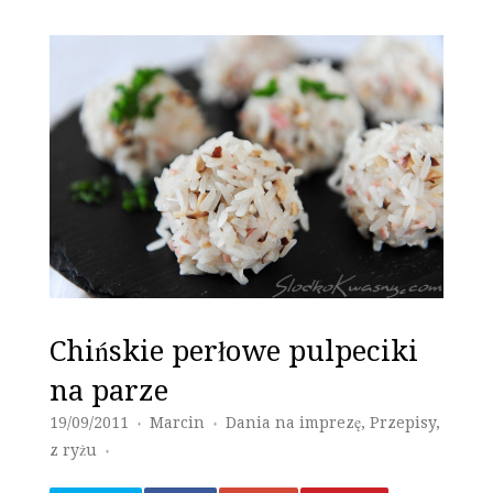
Chińskie perłowe pulpeciki
na parze
19/09/2011
Marcin
Dania na imprezę
,
Przepisy
,
♦
♦
z ryżu
♦