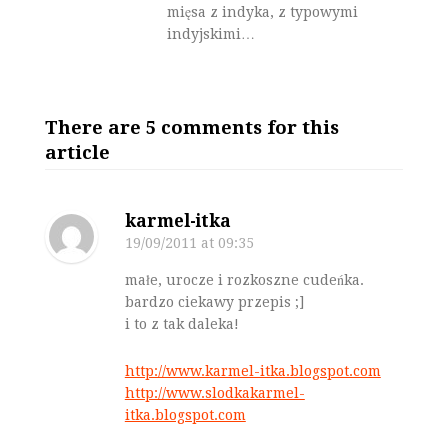
mięsa z indyka, z typowymi
indyjskimi…
There are 5 comments for this
article
karmel-itka
19/09/2011
at 09:35
małe, urocze i rozkoszne cudeńka.
bardzo ciekawy przepis ;]
i to z tak daleka!
http://www.karmel-itka.blogspot.com
http://www.slodkakarmel-
itka.blogspot.com